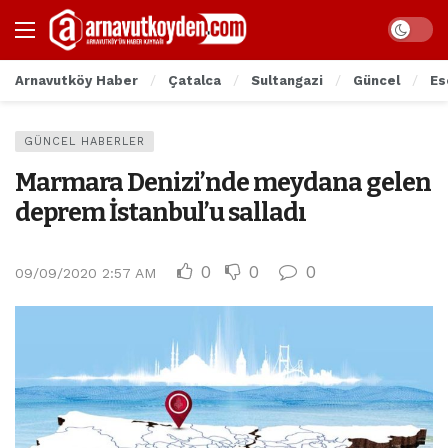
Arnavutköy Haber
Çatalca
Sultangazi
Güncel
Es
GÜNCEL HABERLER
Marmara Denizi’nde meydana gelen
deprem İstanbul’u salladı
0
0
0
09/09/2020 2:57 AM