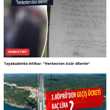
ARNAVUTKÖY
Tayakadın’da intihar: “Herkesten özür dilerim”