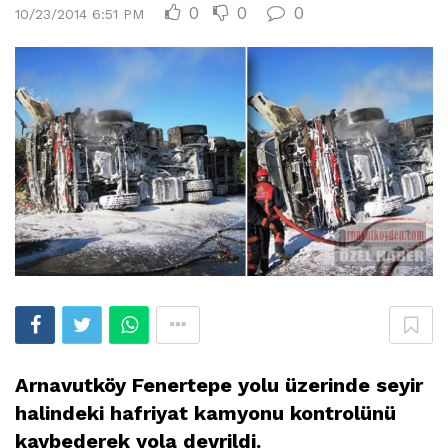
0
0
0
10/23/2014 6:51 PM
Arnavutköy Fenertepe yolu üzerinde seyir
halindeki hafriyat kamyonu kontrolünü
kaybederek yola devrildi.