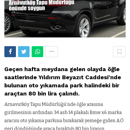
Geçen hafta meydana gelen olayda öğle
saatlerinde Yıldırım Beyazıt Caddesi’nde
bulunan oto yıkamada park halindeki bir
araçtan 80 bin lira çalındı.
Arnavutköy Tapu Müdürlüğü’nde öğle arasına
girilmesinin ardından 34 asb 14 plakalı Bmw x6 marka
aracını oto yıkama parkına bırakarak yemeğe giden A.Ö
geri döndüğünde araca bıraktığı 80 bin liranın