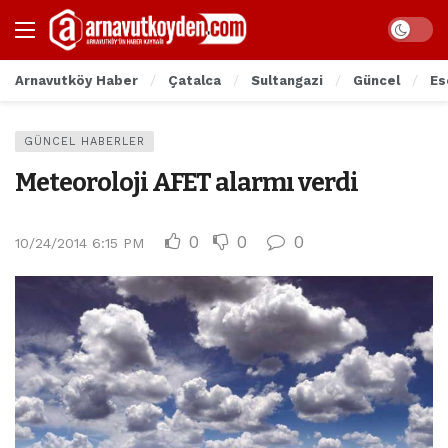
Arnavutköy Haber
Çatalca
Sultangazi
Güncel
Es
GÜNCEL HABERLER
Meteoroloji AFET alarmı verdi
0
0
0
10/24/2014 6:15 PM