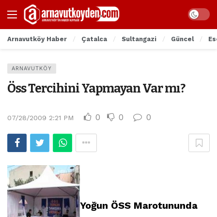
Arnavutköy Haber
Çatalca
Sultangazi
Güncel
Es
ARNAVUTKÖY
Öss Tercihini Yapmayan Var mı?
0
0
0
07/28/2009 2:21 PM
Yoğun ÖSS Marotununda