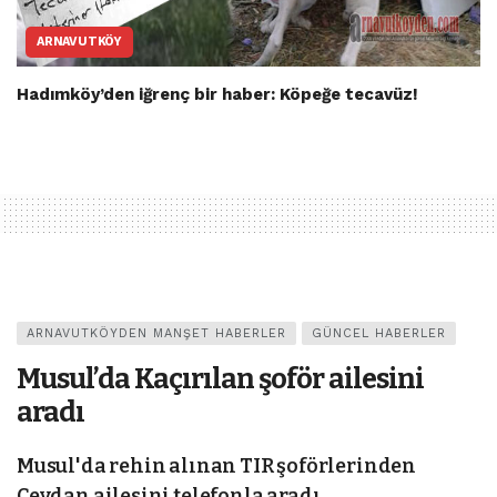
ARNAVUTKÖY
Hadımköy’den iğrenç bir haber: Köpeğe tecavüz!
ARNAVUTKÖYDEN MANŞET HABERLER
GÜNCEL HABERLER
Musul’da Kaçırılan şoför ailesini
aradı
Musul'da rehin alınan TIR şoförlerinden
Ceydan ailesini telefonla aradı.