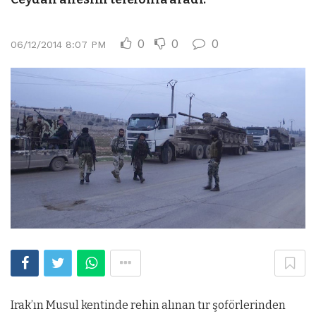
0
0
0
06/12/2014 8:07 PM
Irak’ın Musul kentinde rehin alınan tır şoförlerinden