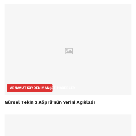
ARNAVUTKÖYDEN MANŞET HABERLER
Gürsel Tekin 3.Köprü’nün Yerini Açıkladı