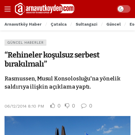
Arnavutköy Haber
Çatalca
Sultangazi
Güncel
Es
GÜNCEL HABERLER
“Rehineler koşulsuz serbest
bırakılmalı”
Rasmussen, Musul Konsolosluğu'na yönelik
saldırıya ilişkin açıklama yaptı.
0
0
0
06/12/2014 8:10 PM