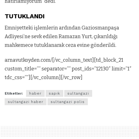
hatırlamıyorum” dedi.
TUTUKLANDI
Emniyetteki işlemlerin ardından Gaziosmanpaşa
Adliyesi’ne sevk edilen Ramazan Yurt, çıkarıldığı
mahkemece tutuklanarak ceza evine gönderildi.
arnavutkoyden.com/[/vc_column_text][td_block_21
custom_title=”” separator=”” post_ids=”12130″ limit=”1″
tdc_css=””][/vc_column][/vc_row]
Etiketler:
haber
sapık
sultangazi
sultangazi haber
sultangazi polis