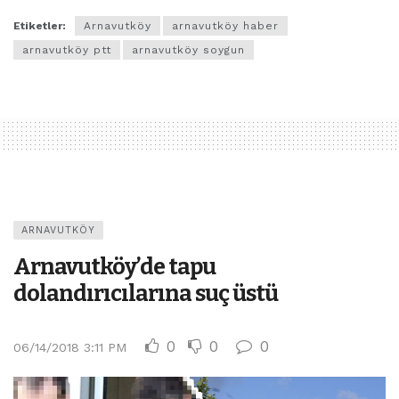
Etiketler:
Arnavutköy
arnavutköy haber
arnavutköy ptt
arnavutköy soygun
ARNAVUTKÖY
Arnavutköy’de tapu
dolandırıcılarına suç üstü
0
0
0
06/14/2018 3:11 PM