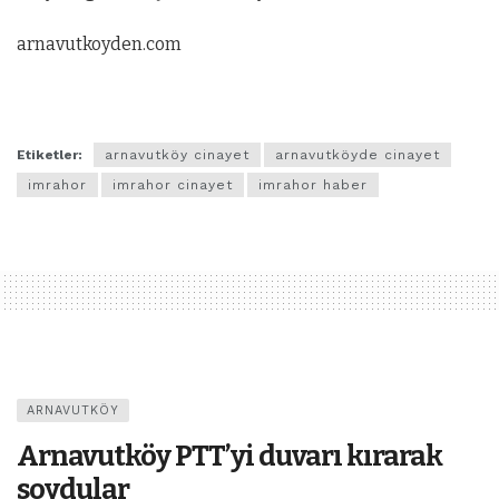
arnavutkoyden.com
Etiketler:
arnavutköy cinayet
arnavutköyde cinayet
imrahor
imrahor cinayet
imrahor haber
ARNAVUTKÖY
Arnavutköy PTT’yi duvarı kırarak
soydular