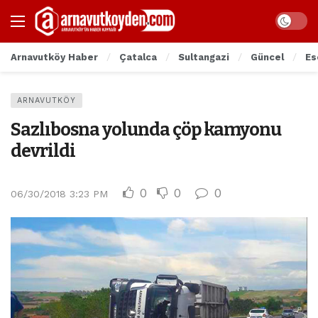
Arnavutköy Haber
Çatalca
Sultangazi
Güncel
Es
ARNAVUTKÖY
Sazlıbosna yolunda çöp kamyonu
devrildi
0
0
0
06/30/2018 3:23 PM