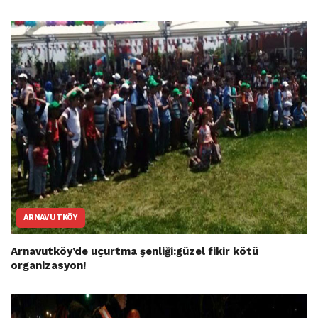
ARNAVUTKÖY
Arnavutköy’de uçurtma şenliği:güzel fikir kötü
organizasyon!