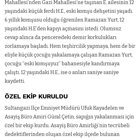
Mahallesi’nden Gazi Mahallesi’ne taşınan E. ailesinin 12
yaşındaki küçük ferdi H.E., eski komşu dehşetini yaşadı.
6 yıllık komşusu olduğu öğrenilen Ramazan Yurt, 12
yaşındaki H.E’den kapıyı açmasını istedi. Olumsuz
cevap alınca da penceredeki demir korkulukları
zorlamaya başladı. Hem teşhircilik yapmaya, hem de bir
eliyle küçük çocuğu yakalamaya çalışan Ramazan Yurt,
çocuğu “eski komşuyuz” bahanesiyle kandırmaya
çalıştı. 12 yaşındaki H.E., ise o anları saniye saniye
kaydetti.
ÖZEL EKİP KURULDU
Sultangazi İlçe Emniyet Müdürü Ufuk Kayadelen ve
Asayiş Büro Amiri Güral Çetin, sapığın yakalanması için
özel bir ekip kurdu. Asayiş Büro Amirliği’nin tecrübeli
dedektiflerinden oluşan özel ekip ilçede bulunan