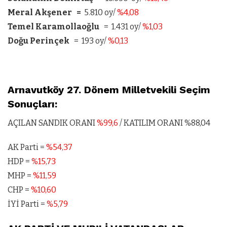
Meral Akşener =
5.810 oy/
%4,08
Temel Karamollaoğlu
= 1.431 oy/
%1,03
Doğu Perinçek
= 193 oy/
%0,13
Arnavutköy 27. Dönem Milletvekili Seçim
Sonuçları:
AÇILAN SANDIK ORANI
%99,6
/ KATILIM ORANI %88,04
AK Parti =
%54,37
HDP =
%15,73
MHP =
%11,59
CHP =
%10,60
İYİ Parti =
%5,79