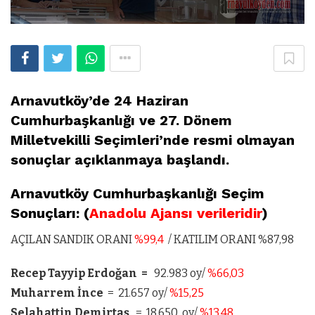
Arnavutköy’de 24 Haziran
Cumhurbaşkanlığı ve 27. Dönem
Milletvekilli Seçimleri’nde resmi olmayan
sonuçlar açıklanmaya başlandı.
Arnavutköy Cumhurbaşkanlığı Seçim
Sonuçları: (
Anadolu Ajansı verileridir
)
AÇILAN SANDIK ORANI
%99,4
/ KATILIM ORANI %87,98
Recep Tayyip Erdoğan =
92.983 oy/
%66,03
Muharrem İnce
= 21.657 oy/
%15,25
Selahattin Demirtaş
= 18.650 oy/
%13,48