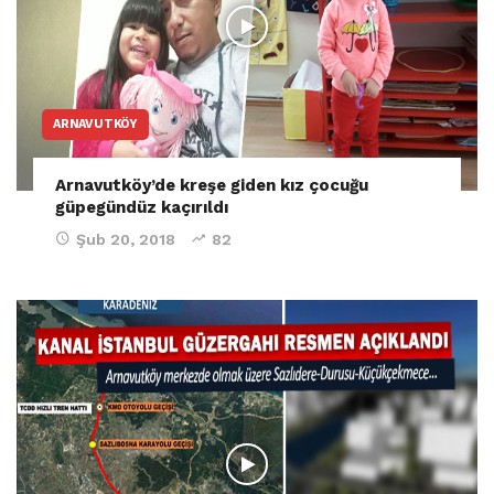
ARNAVUTKÖY
Arnavutköy’de kreşe giden kız çocuğu
güpegündüz kaçırıldı
Şub 20, 2018
82