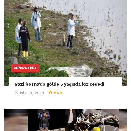
ARNAVUTKÖY
Sazlibosna’da gölde 5 yaşında kız cesedi
Nis 15, 2018
549