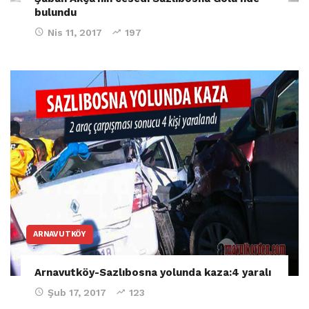
bulundu
Nis 11, 2017
197
ARNAVUTKÖY
Arnavutköy-Sazlıbosna yolunda kaza:4 yaralı
Şub 17, 2017
123