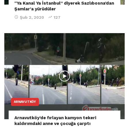
“Ya Kanal Ya İstanbul” diyerek Sazlıbosna’dan
Şamlar’a yürüdüler
Şub 2, 2020
127
ARNAVUTKÖY
Arnavutköy’de fırlayan kamyon tekeri
kaldırımdaki anne ve çocuğa çarptı