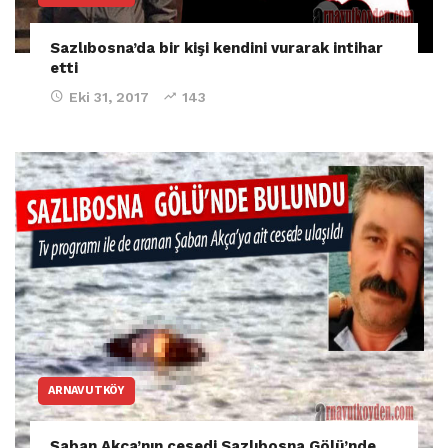
Sazlıbosna’da bir kişi kendini vurarak intihar
etti
Eki 31, 2017
143
ARNAVUTKÖY
Şaban Akça’nın cesedi Sazlıbosna Gölü’nde