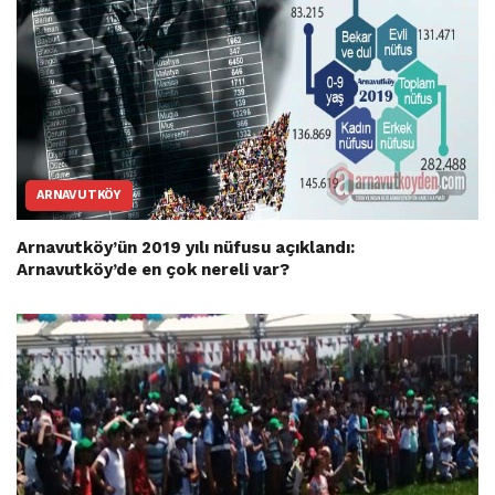
ARNAVUTKÖY
Arnavutköy’ün 2019 yılı nüfusu açıklandı:
Arnavutköy’de en çok nereli var?