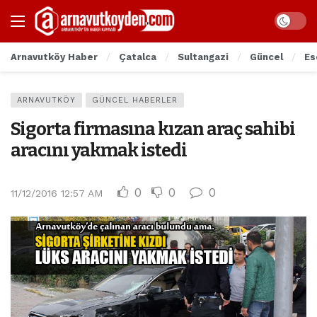
Arnavutköy Haber
Çatalca
Sultangazi
Güncel
Es
ARNAVUTKÖY
GÜNCEL HABERLER
Sigorta firmasına kızan araç sahibi
aracını yakmak istedi
0
0
0
11/12/2016 12:57 AM