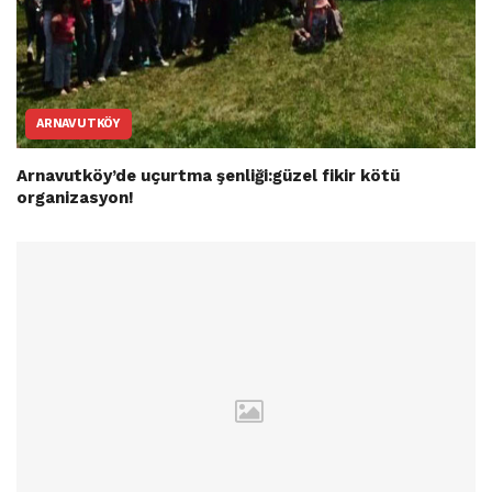
ARNAVUTKÖY
Arnavutköy’de uçurtma şenliği:güzel fikir kötü
organizasyon!