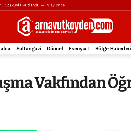
ılı Coşkuyla Kutlandı
9 ay önce
l’in iddialarına yanıt geldi
10 ay önce
yesi’ne ve Mustafa Candaroğlu’na yönelik suçlamalar
10 ay önce
a 344.868’e ulaştı
1 yıl önce
deki otomobil alev alev yandı.
2 yıl önce
alca
Sultangazi
Güncel
Esenyurt
Bölge Haberler
nleri protesto gösterisi düzenledi
2 yıl önce
t Bayramı kutlamaları coşkuyla gerçekleşti
2 yıl önce
irbirlerinin üzerine devrildi
2 yıl önce
aşma Vakfından Öğr
ada, taksideki yolcu öldü
3 yıl önce
nı tepkisi
3 yıl önce