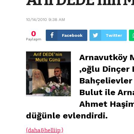
10/14/2010 9:38 AM
0
Facebook
Twitter
Paylaşım
Arnavutköy M
,oğlu Dinçer 
Bahçelievler
Bulut ile Ar
Ahmet Haşim 
düğünle evlendirdi.
(daha&helliip;)