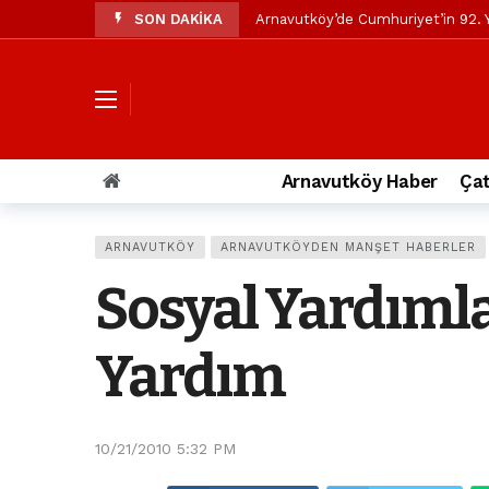
SON DAKİKA
Arnavutköy’de Cumhuriyet’in 92. Y
Mustafa Candaroğlu’ndan Özgür Öze
Özgür Özel’den Arnavutköy Beledi
Arnavutköy’ün nüfusu 2024 yılınd
Arnavutköy Taşoluk’ta seyir halin
Arnavutköy Haber
Çat
Arnavutköy İmrahor Mahallesi saki
Arnavutköy’de 29 Ekim Cumhuriye
ARNAVUTKÖY
ARNAVUTKÖYDEN MANŞET HABERLER
Toprak kaydı: 3 hafriyat kamyonu b
Sosyal Yardıml
İstanbul Havalimanı yolundaki kaz
Arnavutkoy Belediyesi’ne su baskı
Yardım
10/21/2010 5:32 PM