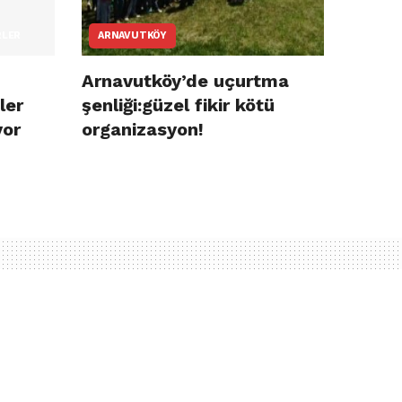
RLER
ARNAVUTKÖY
Arnavutköy’de uçurtma
ler
şenliği:güzel fikir kötü
yor
organizasyon!