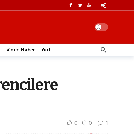
i
Video Haber
Yurt
encilere
0
0
1