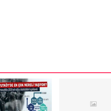
VIDEO GALERI
ün
Arnavutköy
Taşoluk’ta seyir
halindeki
ştı
otomobil alev
alev yandı.