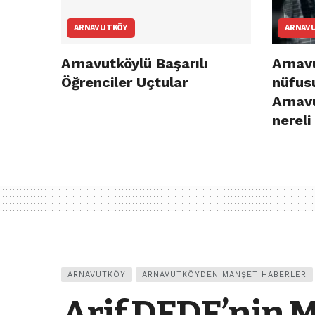
ARNAVUTKÖY
ARNAV
Arnavutköylü Başarılı
Arnavu
Öğrenciler Uçtular
nüfusu
Arnav
nereli
ARNAVUTKÖY
ARNAVUTKÖYDEN MANŞET HABERLER
Arif DEDE’nin 