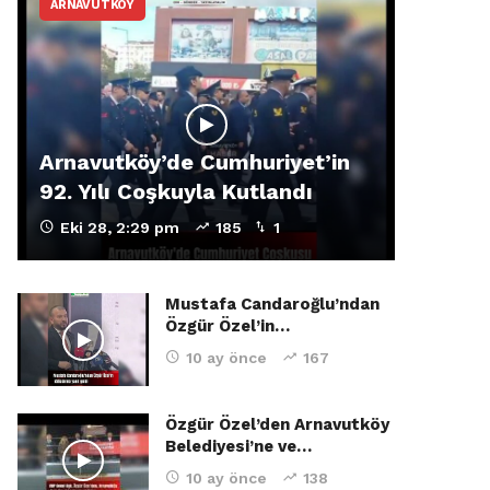
ARNAVUTKÖY
Arnavutköy’de Cumhuriyet’in
92. Yılı Coşkuyla Kutlandı
Eki 28, 2:29 pm
185
1
Mustafa Candaroğlu’ndan
Özgür Özel’in…
10 ay önce
167
Özgür Özel’den Arnavutköy
Belediyesi’ne ve…
10 ay önce
138