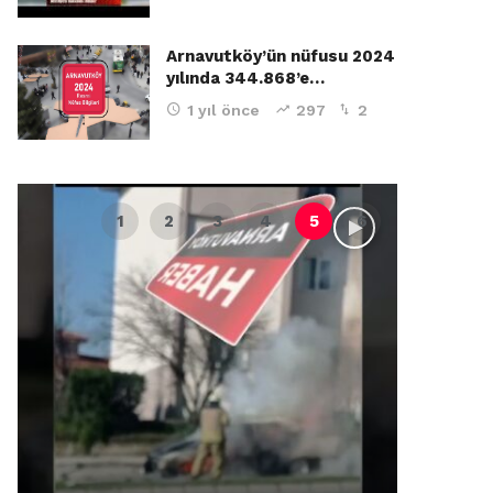
Arnavutköy’ün nüfusu 2024
yılında 344.868’e…
1 yıl önce
297
2