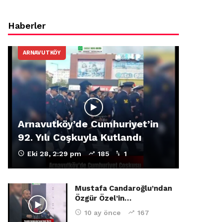
Haberler
ARNAVUTKÖY
Arnavutköy’de Cumhuriyet’in
92. Yılı Coşkuyla Kutlandı
Eki 28, 2:29 pm
185
1
Mustafa Candaroğlu’ndan
Özgür Özel’in…
10 ay önce
167