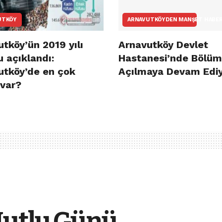
UTKÖY
ARNAVUTKÖYDEN MANŞET HABE
tköy’ün 2019 yılı
Arnavutköy Devlet
 açıklandı:
Hastanesi’nde Bölüm
utköy’de en çok
Açılmaya Devam Edi
 var?
Mutlu Günü