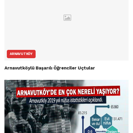
ARNAVUTKÖY
Arnavutköylü Başarılı Öğrenciler Uçtular