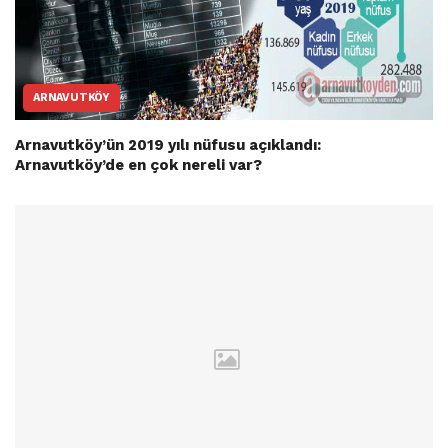
ARNAVUTKÖY
Arnavutköy’ün 2019 yılı nüfusu açıklandı:
Arnavutköy’de en çok nereli var?