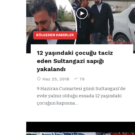
BÖLGEDEN HABERLER
12 yaşındaki çocuğu taciz
eden Sultangazi sapığı
yakalandı
Haz 25, 2018
76
9 Haziran Cumartesi günü Sultangazi’de
evde yalnız olduğu esnada 12 yaşındaki
ARNAVUTKÖY
çocuğun kapısına…
zel’den
Arnavutköy’
köy
nüfusu 2024
si’ne ve
yılında