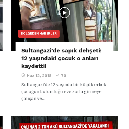
BÖLGEDEN HABERLER
Sultangazi’de sapık dehşeti:
12 yaşındaki çocuk o anları
kaydetti!
Haz 12, 2018
70
Sultangazi’de 12 yaşında bir küçük erkek
çocuğun bulunduğu eve zorla girmeye
VIDEO GALERI
çalışan ve…
ün
Arnavutköy
Taşoluk’ta seyir
halindeki