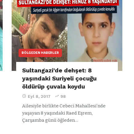
BÖLGEDEN HABERLER
Sultangazi’de dehşet: 8
yaşındaki Suriyeli çocuğu
öldürüp çuvala koydu
Eyl 8, 2017
98
Ailesiyle birlikte Cebeci Mahallesi’nde
yaşayan 8 yaşındaki Raed Eşrem,
Çarşamba günü öğleden…