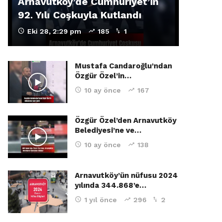
Arnavutköy’de Cumhuriyet’in
92. Yılı Coşkuyla Kutlandı
Eki 28, 2:29 pm
185
1
Mustafa Candaroğlu’ndan
Özgür Özel’in…
10 ay önce
167
Özgür Özel’den Arnavutköy
Belediyesi’ne ve…
10 ay önce
138
Arnavutköy’ün nüfusu 2024
yılında 344.868’e…
1 yıl önce
296
2