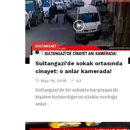
a
344.868’e ula
ğlu’na
lar
SULTANGAZI
Sultangazi’de sokak ortasında
cinayet: o anlar kamerada!
May 18, 2018
43
Sultangazi’de bir sokakta karşılaşan iki
kişiden birinin diğerini silahla vurduğu
anlar…