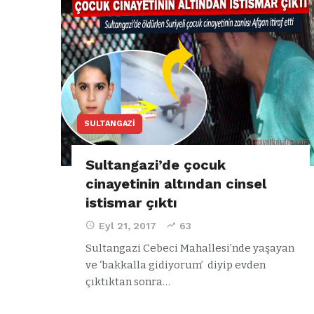
SULTANGAZI
Sultangazi’de çocuk
cinayetinin altından cinsel
istismar çıktı
Eyl 21, 2017
63
Sultangazi Cebeci Mahallesi’nde yaşayan
ve ‘bakkalla gidiyorum’ diyip evden
çıktıktan sonra…