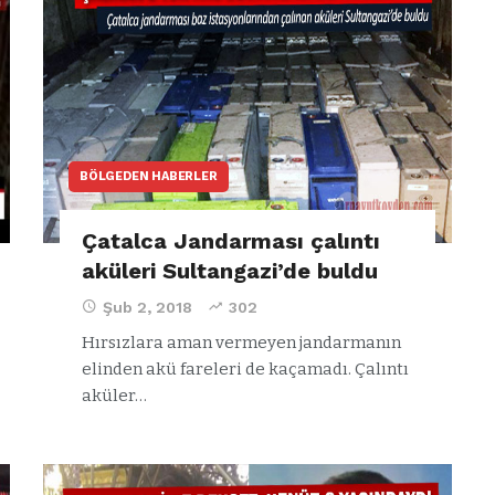
ştı
otomobil alev
alev yandı.
BÖLGEDEN HABERLER
Çatalca Jandarması çalıntı
aküleri Sultangazi’de buldu
Şub 2, 2018
302
Hırsızlara aman vermeyen jandarmanın
elinden akü fareleri de kaçamadı. Çalıntı
aküler…