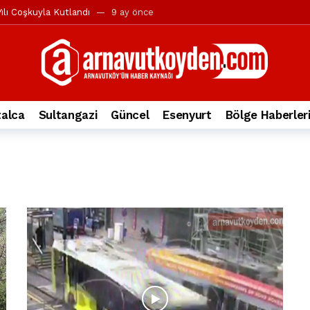
ılı Coşkuyla Kutlandı
9 ay önce
l’in iddialarına yanıt geldi
10 ay önce
yesi’ne ve Mustafa Candaroğlu’na yönelik suçlamalar
10 ay önce
a 344.868’e ulaştı
1 yıl önce
deki otomobil alev alev yandı.
2 yıl önce
alca
Sultangazi
Güncel
Esenyurt
Bölge Haberler
nleri protesto gösterisi düzenledi
2 yıl önce
t Bayramı kutlamaları coşkuyla gerçekleşti
2 yıl önce
irbirlerinin üzerine devrildi
2 yıl önce
ada, taksideki yolcu öldü
3 yıl önce
nı tepkisi
3 yıl önce