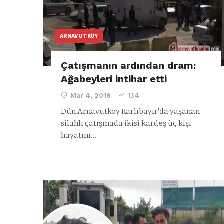
ARNAVUTKÖY
Çatışmanın ardından dram:
Ağabeyleri intihar etti
Mar 4, 2019
134
Dün Arnavutköy Karlıbayır'da yaşanan
silahlı çatışmada ikisi kardeş üç kişi
hayatını…