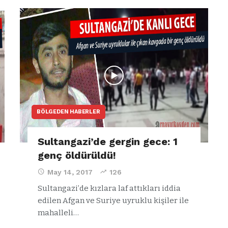
BÖLGEDEN HABERLER
Sultangazi’de gergin gece: 1
genç öldürüldü!
May 14, 2017
126
Sultangazi’de kızlara laf attıkları iddia
edilen Afgan ve Suriye uyruklu kişiler ile
mahalleli…