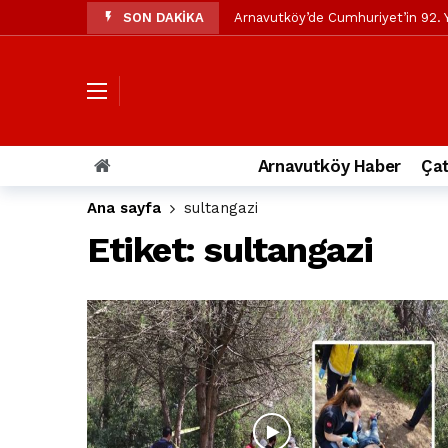
SON DAKİKA
Arnavutköy’de Cumhuriyet’in 92. Y
Mustafa Candaroğlu’ndan Özgür Öze
Özgür Özel’den Arnavutköy Beledi
Arnavutköy’ün nüfusu 2024 yılınd
Arnavutköy Taşoluk’ta seyir halin
Arnavutköy Haber
Çat
Arnavutköy İmrahor Mahallesi saki
Ana sayfa
sultangazi
Arnavutköy’de 29 Ekim Cumhuriye
Etiket:
sultangazi
Toprak kaydı: 3 hafriyat kamyonu b
İstanbul Havalimanı yolundaki kaz
Arnavutkoy Belediyesi’ne su baskı