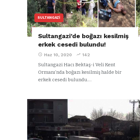
SULTANGAZI
Sultangazi’de boğazı kesilmiş
erkek cesedi bulundu!
Haz 10, 2020
142
Sultangazi Hacı Bektaş-i Veli Kent
Ormanı’nda boğazı kesilmiş halde bir
erkek cesedi bulundu.…