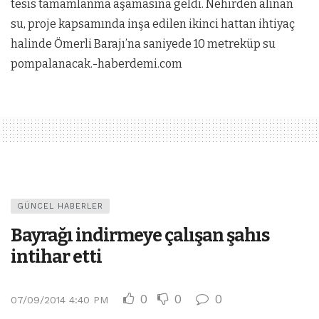
tesis tamamlanma aşamasına geldi. Nehirden alınan
su, proje kapsamında inşa edilen ikinci hattan ihtiyaç
halinde Ömerli Barajı’na saniyede 10 metreküp su
pompalanacak.-haberdemi.com
GÜNCEL HABERLER
Bayrağı indirmeye çalışan şahıs
intihar etti
0
0
0
07/09/2014 4:40 PM