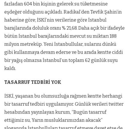
fazladan 604 bin kişinin gelerek su tüketmesine
eşdeğer olduğunu açıkladı. Radikal’den Tevfik Şahin’in
haberine göre; İSKİ’nin verilerine göre İstanbul
barajlarında doluluk oranı % 21,68. Daha açık bir ifadeyle
bütün İstanbul barajlarındaki mevcut su miktarı 188
milyon metreküp. Yeni İstanbullular, sularını dünkü
gibi kullanmaya devam ederse ve bu arada kentte ciddi
bir yağış olmazsa İstanbul’un toplam 62 günlük suyu
kaldı.
TASARRUF TEDBİRİ YOK
İSKİ, yaşanan bu olumsuzluğa rağmen kentte herhangi
bir tasarruf tedbiri uygulamıyor. Günlük verileri twitter
hesabından yayınlayan kurum, “Bugün tasarruf
ettiğimiz su, Yarın musluklarımızdan akacak”
sloganıyla İstanbulluları tasarruf etmeye davet etse de,