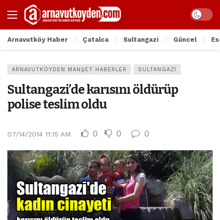
Arnavutköy Haber
Çatalca
Sultangazi
Güncel
Es
ARNAVUTKÖYDEN MANŞET HABERLER
SULTANGAZI
Sultangazi’de karısını öldürüp
polise teslim oldu
0
0
0
07/14/2014 11:15 AM