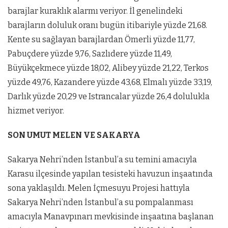
barajlar kuraklık alarmı veriyor. İl genelindeki
barajların doluluk oranı bugün itibariyle yüzde 21,68.
Kente su sağlayan barajlardan Ömerli yüzde 11,77,
Pabuçdere yüzde 9,76, Sazlıdere yüzde 11,49,
Büyükçekmece yüzde 18,02, Alibey yüzde 21,22, Terkos
yüzde 49,76, Kazandere yüzde 43,68, Elmalı yüzde 33,19,
Darlık yüzde 20,29 ve Istrancalar yüzde 26,4 dolulukla
hizmet veriyor.
SON UMUT MELEN VE SAKARYA
Sakarya Nehri’nden İstanbul’a su temini amacıyla
Karasu ilçesinde yapılan tesisteki havuzun inşaatında
sona yaklaşıldı. Melen İçmesuyu Projesi hattıyla
Sakarya Nehri’nden İstanbul’a su pompalanması
amacıyla Manavpınarı mevkisinde inşaatına başlanan