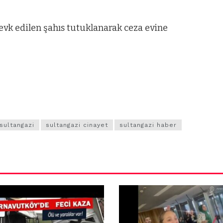
O GALERI
ARNAVUTKÖY
navutköy
Arnavu
evk edilen şahıs tutuklanarak ceza evine
şoluk’ta seyir
İmraho
lindeki
Mahalle
omobil alev
sakinle
ev yandı.
protest
gösteri
sultangazi
sultangazi cinayet
sultangazi haber
düzenle