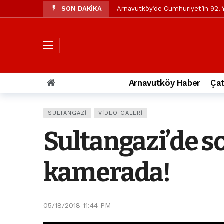
SON DAKİKA
Arnavutköy’de Cumhuriyet’in 92. Y
Mustafa Candaroğlu’ndan Özgür Öze
Özgür Özel’den Arnavutköy Beledi
Arnavutköy’ün nüfusu 2024 yılınd
Arnavutköy Taşoluk’ta seyir halin
Arnavutköy Haber
Çat
Arnavutköy İmrahor Mahallesi saki
Arnavutköy’de 29 Ekim Cumhuriye
SULTANGAZI
VIDEO GALERI
Toprak kaydı: 3 hafriyat kamyonu b
Sultangazi’de s
İstanbul Havalimanı yolundaki kaz
Arnavutkoy Belediyesi’ne su baskı
kamerada!
05/18/2018 11:44 PM