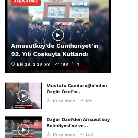
ARNAVUTKÖY
Arnavutköy’de Cumhuriyet’in
92. Yılı Coşkuyla Kutlandı
Eki 28, 2:29 pm
188
1
Mustafa Candaroğlu’ndan
Özgür Özel’in…
10 ay önce
169
Özgür Özel’den Arnavutköy
Belediyesi’ne ve…
10 ay önce
140