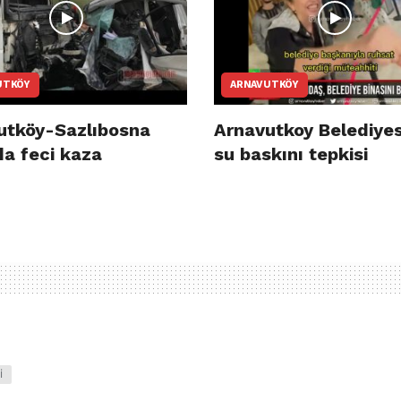
UTKÖY
ARNAVUTKÖY
utköy-Sazlıbosna
Arnavutkoy Belediyes
da feci kaza
su baskını tepkisi
I