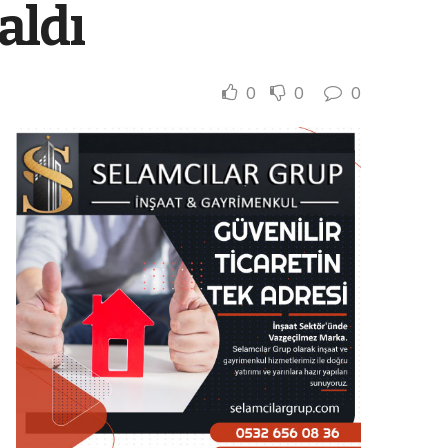
aldı
0
0
0