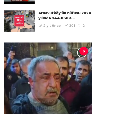
Arnavutköy’ün nüfusu 2024
yılında 344.868’e…
2 yıl önce
301
2