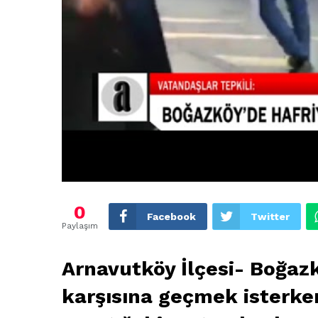
0
Facebook
Twitter
Paylaşım
Arnavutköy İlçesi- Boğa
karşısına geçmek isterk