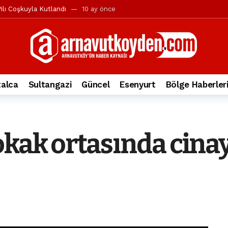
ılı Coşkuyla Kutlandı
10 ay önce
l’in iddialarına yanıt geldi
10 ay önce
yesi’ne ve Mustafa Candaroğlu’na yönelik suçlamalar
10 ay önce
a 344.868’e ulaştı
2 yıl önce
deki otomobil alev alev yandı.
2 yıl önce
alca
Sultangazi
Güncel
Esenyurt
Bölge Haberler
nleri protesto gösterisi düzenledi
2 yıl önce
t Bayramı kutlamaları coşkuyla gerçekleşti
2 yıl önce
irbirlerinin üzerine devrildi
2 yıl önce
okak ortasında cinay
ada, taksideki yolcu öldü
3 yıl önce
nı tepkisi
3 yıl önce