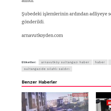
alındı.
ARNAVUTKÖY
VIDE
Arnavutköy’ün
Ar
Şubedeki işlemlerinin ardından adliyeye s
gönderildi.
nüfusu 2024
Ta
yılında
ha
arnavutkoyden.com
344.868’e ulaştı
ot
al
Etiketler:
arnavutköy sultangazi haber
haber
sultangazide silahlı saldırı
Benzer Haberler