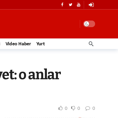
i
Video Haber
Yurt
et: o anlar
0
0
0