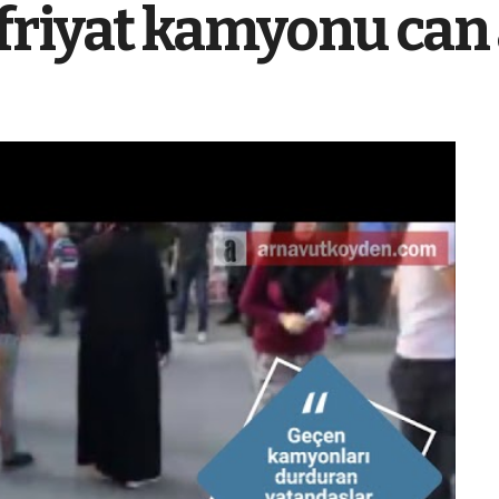
friyat kamyonu can 