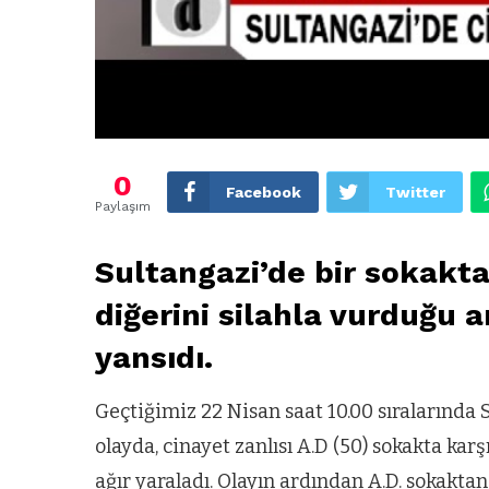
0
Facebook
Twitter
Paylaşım
Sultangazi’de bir sokakta 
diğerini silahla vurduğu 
yansıdı.
Geçtiğimiz 22 Nisan saat 10.00 sıralarında
olayda, cinayet zanlısı A.D (50) sokakta kar
ağır yaraladı. Olayın ardından A.D. sokaktan