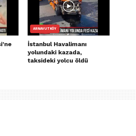
ARNAVUTKÖY
i’ne
İstanbul Havalimanı
yolundaki kazada,
taksideki yolcu öldü