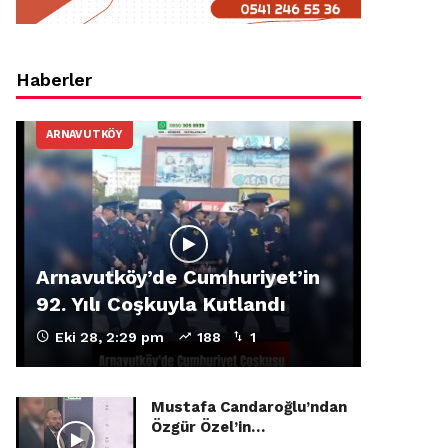
Haberler
ARNAVUTKÖY
Arnavutköy’de Cumhuriyet’in
92. Yılı Coşkuyla Kutlandı
Eki 28, 2:29 pm
188
1
Mustafa Candaroğlu’ndan
Özgür Özel’in…