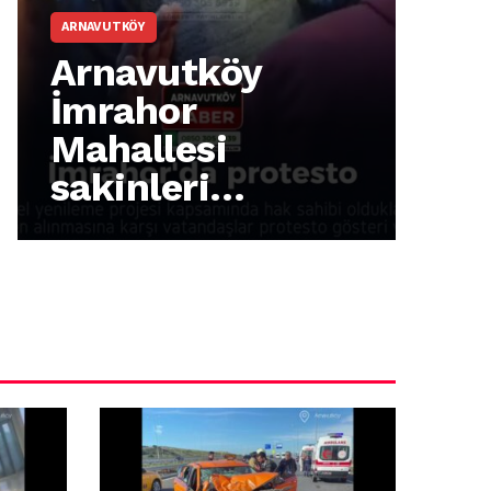
ARNAVUTKÖY
tköy
Arnavutköy’
r
Cumhuriyet’
si
92. Yılı Coşk
ri
Kutlandı
o
si
di