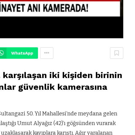
WhatsApp
karşılaşan iki kişiden birinin
anlar güvenlik kamerasına
 Sultangazi 50. Yıl Mahallesi’nde meydana gelen
şılaştığı Umut Alyağız (42)’ı göğsünden vurarak
 uzaklaşarak kayıplara karıştı. Ağır yaralanan