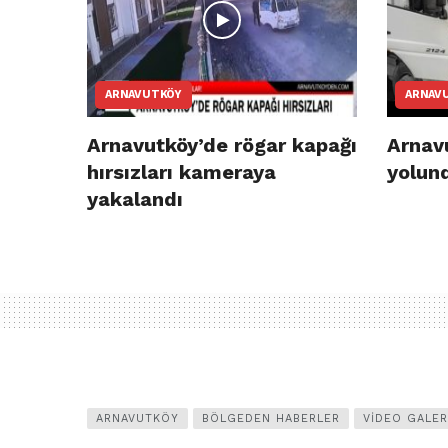
ARNAVUTKÖY
ARNAV
Arnavutköy’de rögar kapağı
Arnav
hırsızları kameraya
yolun
yakalandı
ARNAVUTKÖY
BÖLGEDEN HABERLER
VIDEO GALER