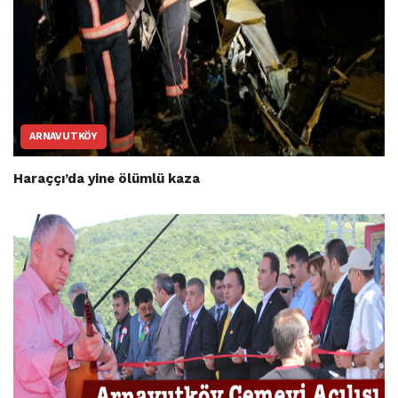
ARNAVUTKÖY
Haraççı’da yine ölümlü kaza