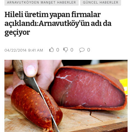
ARNAVUTKÖYDEN MANŞET HABERLER
GÜNCEL HABERLER
Hileli üretim yapan firmalar
açıklandı:Arnavutköy’ün adı da
geçiyor
0
0
0
04/22/2014 9:41 AM