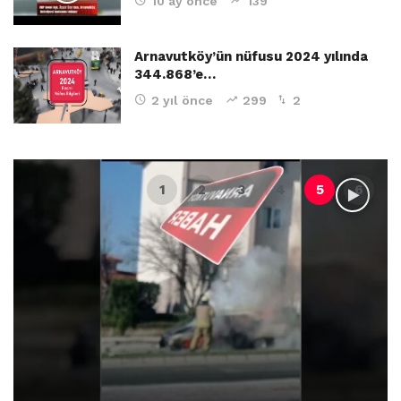
10 ay önce
139
Arnavutköy’ün nüfusu 2024 yılında
344.868’e…
2 yıl önce
299
2