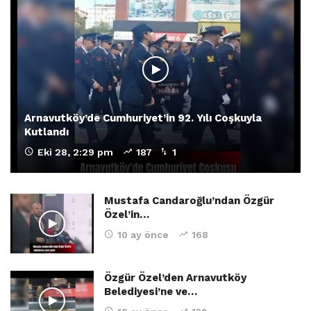
Arnavutköy’de Cumhuriyet’in 92. Yılı Coşkuyla
Kutlandı
Eki 28, 2:29 pm
187
1
Mustafa Candaroğlu’ndan Özgür
Özel’in…
10 ay önce
168
Özgür Özel’den Arnavutköy
Belediyesi’ne ve…