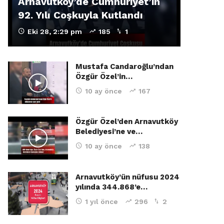
Arnavutköy’de Cumhuriyet’in
92. Yılı Coşkuyla Kutlandı
Eki 28, 2:29 pm
185
1
Mustafa Candaroğlu’ndan
Özgür Özel’in…
10 ay önce
167
Özgür Özel’den Arnavutköy
Belediyesi’ne ve…
10 ay önce
138
Arnavutköy’ün nüfusu 2024
yılında 344.868’e…
1 yıl önce
296
2