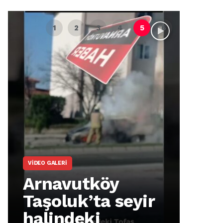
VIDEO GALERI
ARNA
Arnavutköy
Ar
Taşoluk’ta seyir
İm
halindeki
Ma