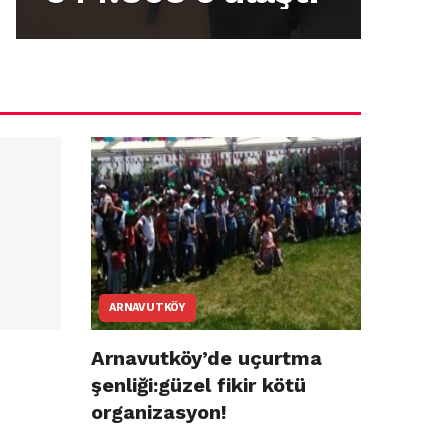
alev yandı.
pr
gö
dü
ARNAVUTKÖY
Arnavutköy’de uçurtma
şenliği:güzel fikir kötü
organizasyon!