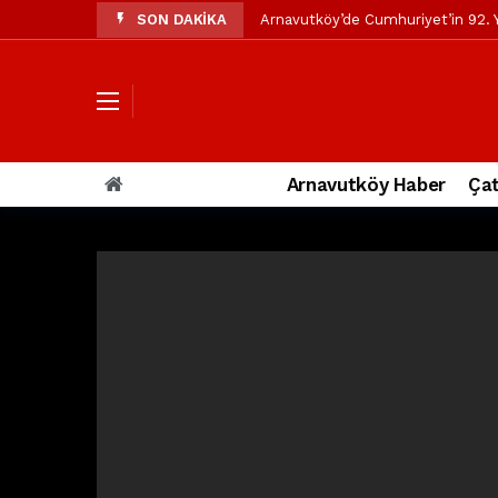
SON DAKİKA
Arnavutköy’de Cumhuriyet’in 92. Y
Mustafa Candaroğlu’ndan Özgür Öze
Özgür Özel’den Arnavutköy Beledi
Arnavutköy’ün nüfusu 2024 yılınd
Arnavutköy Taşoluk’ta seyir halin
Arnavutköy Haber
Çat
Arnavutköy İmrahor Mahallesi saki
Arnavutköy’de 29 Ekim Cumhuriye
Toprak kaydı: 3 hafriyat kamyonu b
İstanbul Havalimanı yolundaki kaz
Arnavutkoy Belediyesi’ne su baskı