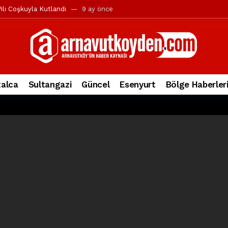
ılı Coşkuyla Kutlandı
9 ay önce
l’in iddialarına yanıt geldi
10 ay önce
yesi’ne ve Mustafa Candaroğlu’na yönelik suçlamalar
10 ay önce
a 344.868’e ulaştı
1 yıl önce
deki otomobil alev alev yandı.
2 yıl önce
alca
Sultangazi
Güncel
Esenyurt
Bölge Haberler
nleri protesto gösterisi düzenledi
2 yıl önce
t Bayramı kutlamaları coşkuyla gerçekleşti
2 yıl önce
irbirlerinin üzerine devrildi
2 yıl önce
ada, taksideki yolcu öldü
3 yıl önce
nı tepkisi
3 yıl önce