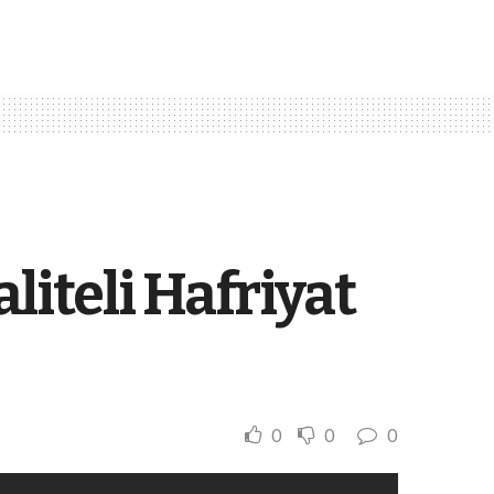
iteli Hafriyat
0
0
0