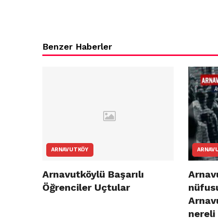
Candaroğlu’n
yönelik
suçlamalar
Benzer Haberler
ARNAVUTKÖY
ARNAV
Arnavutköylü Başarılı
Arnavu
Öğrenciler Uçtular
nüfusu
Arnav
nereli