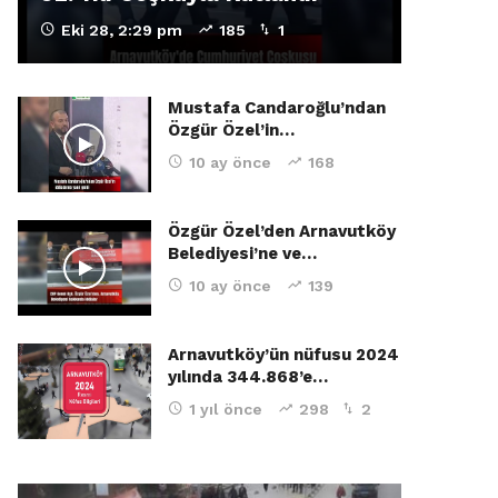
Eki 28, 2:29 pm
185
1
Mustafa Candaroğlu’ndan
Özgür Özel’in…
10 ay önce
168
Özgür Özel’den Arnavutköy
Belediyesi’ne ve…
10 ay önce
139
Arnavutköy’ün nüfusu 2024
yılında 344.868’e…
1 yıl önce
298
2