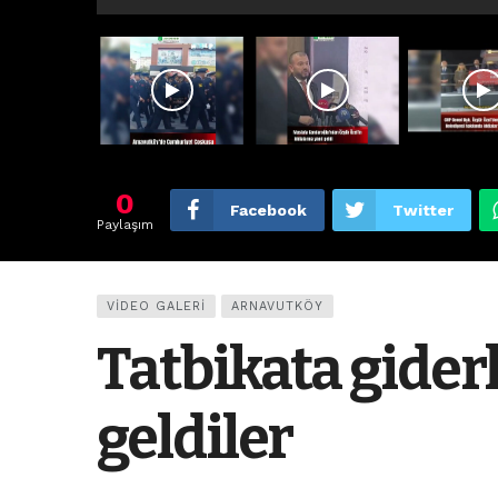
0
Facebook
Twitter
Paylaşım
VIDEO GALERI
ARNAVUTKÖY
Tatbikata gide
geldiler