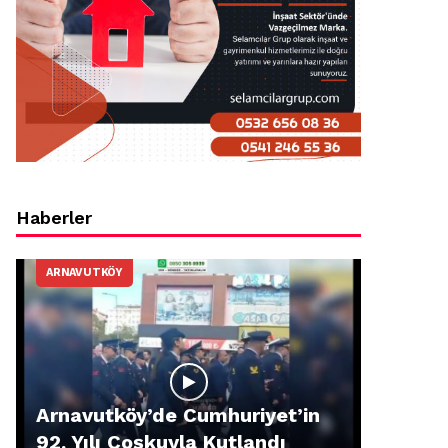
Haberler
ARNAVUTKÖY
Arnavutköy’de Cumhuriyet’in
92. Yılı Coşkuyla Kutlandı