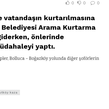
0
0
0
 vatandaşın kurtarılmasına
y Belediyesi Arama Kurtarma
giderken, önlerinde
üdahaleyi yaptı.
pler, Bolluca – Boğazköy yolunda diğer şoförlerin
utköy kaza