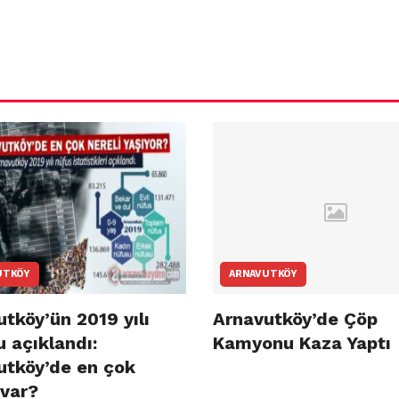
a
UTKÖY
ARNAVUTKÖY
tköy’ün 2019 yılı
Arnavutköy’de Çöp
 açıklandı:
Kamyonu Kaza Yaptı
utköy’de en çok
 var?