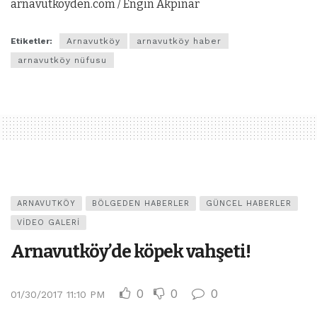
arnavutkoyden.com / Engin Akpınar
Etiketler:
Arnavutköy
arnavutköy haber
arnavutköy nüfusu
ARNAVUTKÖY
BÖLGEDEN HABERLER
GÜNCEL HABERLER
VIDEO GALERI
Arnavutköy’de köpek vahşeti!
0
0
0
01/30/2017 11:10 PM