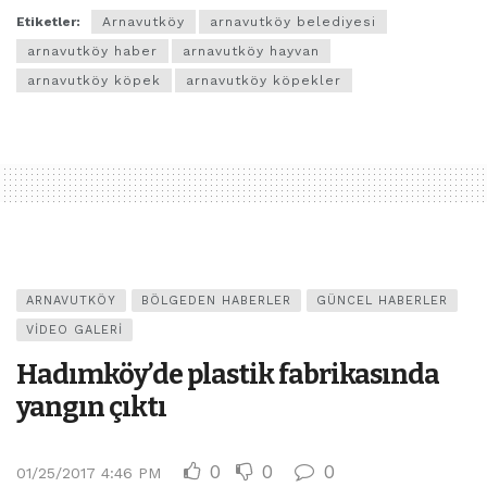
Etiketler:
Arnavutköy
arnavutköy belediyesi
arnavutköy haber
arnavutköy hayvan
arnavutköy köpek
arnavutköy köpekler
ARNAVUTKÖY
BÖLGEDEN HABERLER
GÜNCEL HABERLER
VIDEO GALERI
Hadımköy’de plastik fabrikasında
yangın çıktı
0
0
0
01/25/2017 4:46 PM