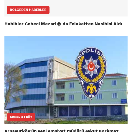
BÖLGEDEN HABERLER
Habibler Cebeci Mezarlığı da Felaketten Nasibini Aldı
ARNAVUTKÖY
Arnavutköy’ün yeni emniyet müdürü Aykut Korkmaz