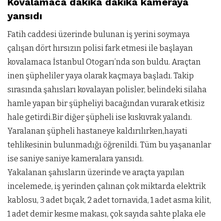
Kovalamaca dakika dakika kameraya
yansıdı
Fatih caddesi üzerinde bulunan iş yerini soymaya
çalışan dört hırsızın polisi fark etmesi ile başlayan
kovalamaca İstanbul Otogarı’nda son buldu. Araçtan
inen şüpheliler yaya olarak kaçmaya başladı. Takip
sırasında şahısları kovalayan polisler, belindeki silaha
hamle yapan bir şüpheliyi bacağından vurarak etkisiz
hale getirdi.Bir diğer şüpheli ise kıskıvrak yalandı.
Yaralanan şüpheli hastaneye kaldırılırken,hayati
tehlikesinin bulunmadığı öğrenildi. Tüm bu yaşananlar
ise saniye saniye kameralara yansıdı.
Yakalanan şahısların üzerinde ve araçta yapılan
incelemede, iş yerinden çalınan çok miktarda elektrik
kablosu, 3 adet bıçak, 2 adet tornavida, 1 adet asma kilit,
1 adet demir kesme makası, çok sayıda sahte plaka ele