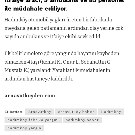
itfaiye aracı, 5 ambülans ve 85 personel
ile müdahale ediliyor.
Hadımköy
otomobil yağları üreten bir fabrikada
meydana gelen patlamanın ardından olay yerine çok
sayıda ambulans ve itfaiye ekibi sevk edildi.
İlk belirlemelere göre yangında hayatını kaybeden
olmazken 4 kişi (Kemal K., Onur E., Sebahattin G.,
Mustafa K.) yaralandı.Yaralılar ilk müdahalenin
ardından hastaneye kaldırıldı.
arnavutkoyden.com
Etiketler:
Arnavutköy
arnavutköy haber
Hadımköy
hadımköy fabrika yangını
hadımköy haber
hadımköy yangın