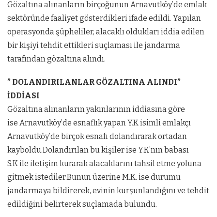
Gözaltına alınanların birçoğunun Arnavutköy’de emlak
sektöründe faaliyet gösterdikleri ifade edildi. Yapılan
operasyonda şüpheliler, alacaklı oldukları iddia edilen
bir kişiyi tehdit ettikleri suçlaması ile jandarma
tarafından gözaltına alındı.
” DOLANDIRILANLAR GÖZALTINA ALINDI”
İDDİASI
Gözaltına alınanların yakınlarının iddiasına göre
ise Arnavutköy’de esnaflık yapan Y.K isimli emlakçı
Arnavutköy’de birçok esnafı dolandırarak ortadan
kayboldu.Dolandırılan bu kişiler ise Y.K’nın babası
S.K ile iletişim kurarak alacaklarını tahsil etme yoluna
gitmek istediler.Bunun üzerine M.K. ise durumu
jandarmaya bildirerek, evinin kurşunlandığını ve tehdit
edildiğini belirterek suçlamada bulundu.