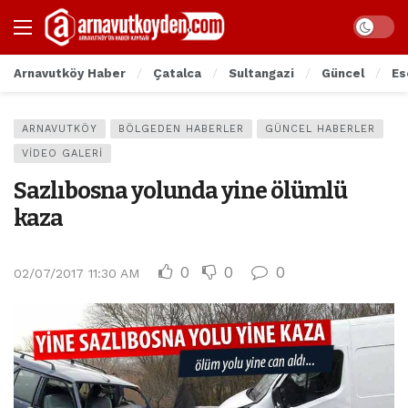
Arnavutköy Haber
Çatalca
Sultangazi
Güncel
Es
ARNAVUTKÖY
BÖLGEDEN HABERLER
GÜNCEL HABERLER
VIDEO GALERI
Sazlıbosna yolunda yine ölümlü
kaza
0
0
0
02/07/2017 11:30 AM