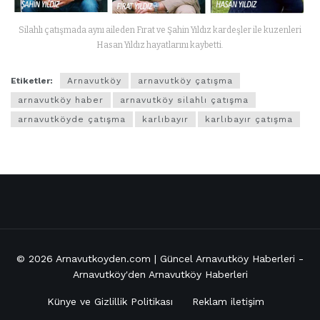
Silahlı çatışmada aynı aileden Fırat ve Şahin Yıldız kardeşler ile kuzenleri
Hasan Yıldız hayatlarını kaybetti.
Etiketler:
Arnavutköy
arnavutköy çatışma
arnavutköy haber
arnavutköy silahlı çatışma
arnavutköyde çatışma
karlıbayır
karlıbayır çatışma
© 2026
Arnavutkoyden.com | Güncel Arnavutköy Haberleri
-
Arnavutköy'den Arnavutköy Haberleri
Künye ve Gizlillik Politikası
Reklam iletişim