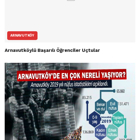
ARNAVUTKÖY
Arnavutköylü Başarılı Öğrenciler Uçtular