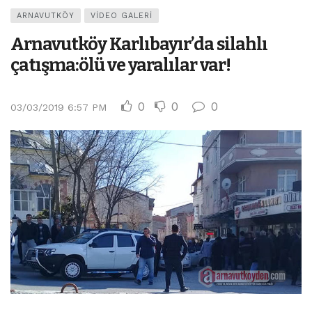
ARNAVUTKÖY
VIDEO GALERI
Arnavutköy Karlıbayır’da silahlı
çatışma:ölü ve yaralılar var!
0
0
0
03/03/2019 6:57 PM