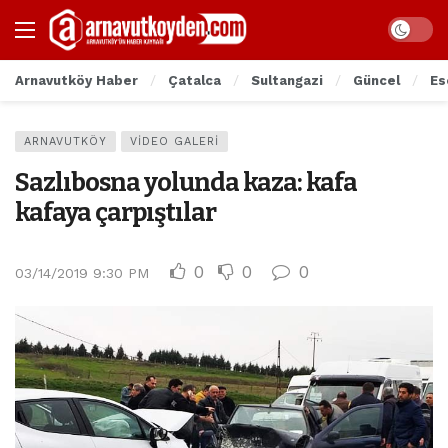
Arnavutköy Haber
Çatalca
Sultangazi
Güncel
Es
ARNAVUTKÖY
VIDEO GALERI
Sazlıbosna yolunda kaza: kafa
kafaya çarpıştılar
0
0
0
03/14/2019 9:30 PM