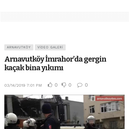
ARNAVUTKÖY
VIDEO GALERI
Arnavutköy İmrahor’da gergin
kaçak bina yıkımı
0
0
0
03/14/2019 7:01 PM