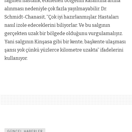
rağmen hastalık, etkilenen bölgenin karantina altına
alınması nedeniyle çok fazla yayılmayabilir. Dr.
Schmidt-Chanasit, “Çok iyi hazırlanmışlar. Hastaları
nasıl izole edeceklerini biliyorlar. Ve bu salgının
gerçekten uzak bir bölgede olduğunu vurgulamalıyız.
Yani salgının Kinşasa gibi bir kente, başkente ulaşması
şansı yok çünkü yüzlerce kilometre uzakta” ifadelerini
kullanıyor.
GÜNCEL HABERLER