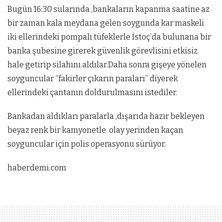
Bugün 16:30 sularında ,bankaların kapanma saatine az
bir zaman kala meydana gelen soygunda kar maskeli
iki ellerindeki pompalı tüfeklerle İstoç’da bulunana bir
banka şubesine girerek güvenlik görevlisini etkisiz
hale getirip silahını aldılar.Daha sonra gişeye yönelen
soyguncular “fakirler çıkarın paraları” diyerek
ellerindeki çantanın doldurulmasını istediler.
Bankadan aldıkları paralarla ,dışarıda hazır bekleyen
beyaz renk bir kamyonetle olay yerinden kaçan
soyguncular için polis operasyonu sürüyor.
haberdemi.com