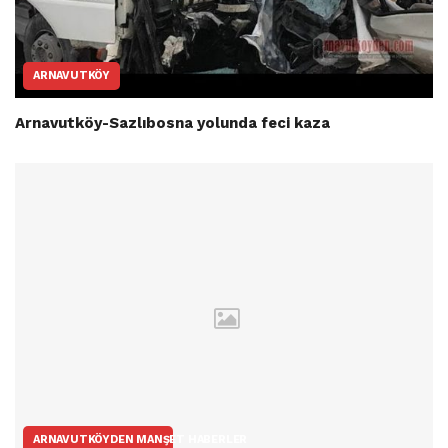
ARNAVUTKÖY
Arnavutköy-Sazlıbosna yolunda feci kaza
ARNAVUTKÖYDEN MANŞET HABERLER