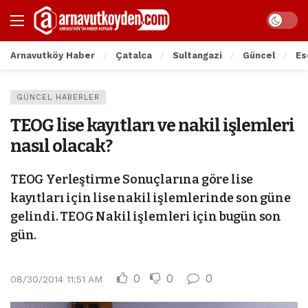
Arnavutköy Haber
Çatalca
Sultangazi
Güncel
Es
GÜNCEL HABERLER
TEOG lise kayıtları ve nakil işlemleri
nasıl olacak?
TEOG Yerleştirme Sonuçlarına göre lise
kayıtları için lise nakil işlemlerinde son güne
gelindi. TEOG Nakil işlemleri için bugün son
gün.
0
0
0
08/30/2014 11:51 AM