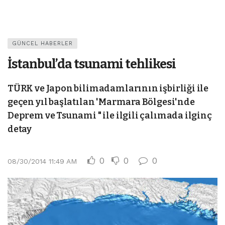
GÜNCEL HABERLER
İstanbul’da tsunami tehlikesi
TÜRK ve Japon bilimadamlarının işbirliği ile
geçen yıl başlatılan 'Marmara Bölgesi'nde
Deprem ve Tsunami " ile ilgili çalımada ilginç
detay
0
0
0
08/30/2014 11:49 AM