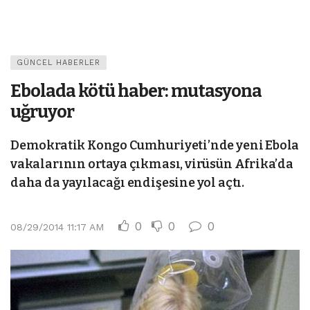
GÜNCEL HABERLER
Ebolada kötü haber: mutasyona
uğruyor
Demokratik Kongo Cumhuriyeti’nde yeni Ebola
vakalarının ortaya çıkması, virüsün Afrika’da
daha da yayılacağı endişesine yol açtı.
0
0
0
08/29/2014 11:17 AM