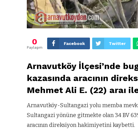
0
Facebook
Twitter
Paylaşım
Arnavutköy İlçesi’nde bu
kazasında aracının direk
Mehmet Ali E. (22) araı il
Arnavutköy-Sultangazi yolu memba mevki
Sultangazi yönüne gitmekte olan 34 BV 639
aracının direksiyon hakimiyetini kaybetti.