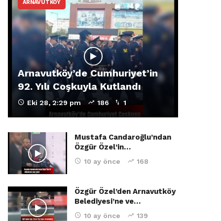
ARNAVUTKÖY
Arnavutköy’de Cumhuriyet’in
92. Yılı Coşkuyla Kutlandı
Eki 28, 2:29 pm
186
1
Mustafa Candaroğlu’ndan
Özgür Özel’in…
10 ay önce
168
Özgür Özel’den Arnavutköy
Belediyesi’ne ve…
10 ay önce
139