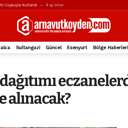
ılı Coşkuyla Kutlandı
9 ay önce
l’in iddialarına yanıt geldi
10 ay önce
yesi’ne ve Mustafa Candaroğlu’na yönelik suçlamalar
10 ay önce
a 344.868’e ulaştı
2 yıl önce
deki otomobil alev alev yandı.
2 yıl önce
alca
Sultangazi
Güncel
Esenyurt
Bölge Haberler
nleri protesto gösterisi düzenledi
2 yıl önce
t Bayramı kutlamaları coşkuyla gerçekleşti
2 yıl önce
irbirlerinin üzerine devrildi
2 yıl önce
dağıtımı eczanelerd
ada, taksideki yolcu öldü
3 yıl önce
nı tepkisi
3 yıl önce
ne alınacak?