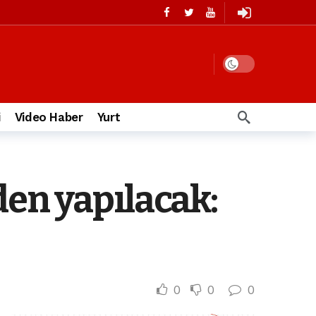
i
Video Haber
Yurt
en yapılacak:
0
0
0