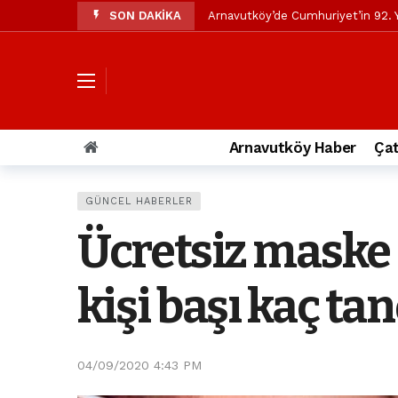
SON DAKİKA
Arnavutköy’de Cumhuriyet’in 92. Y
Mustafa Candaroğlu’ndan Özgür Öze
Özgür Özel’den Arnavutköy Beledi
Arnavutköy’ün nüfusu 2024 yılınd
Arnavutköy Taşoluk’ta seyir halin
Arnavutköy Haber
Çat
Arnavutköy İmrahor Mahallesi saki
Arnavutköy’de 29 Ekim Cumhuriye
GÜNCEL HABERLER
Toprak kaydı: 3 hafriyat kamyonu b
Ücretsiz maske 
İstanbul Havalimanı yolundaki kaz
Arnavutkoy Belediyesi’ne su baskı
kişi başı kaç ta
04/09/2020 4:43 PM