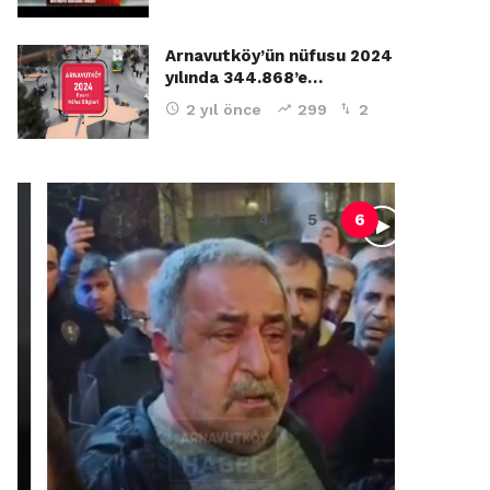
Arnavutköy’ün nüfusu 2024
yılında 344.868’e…
2 yıl önce
299
2