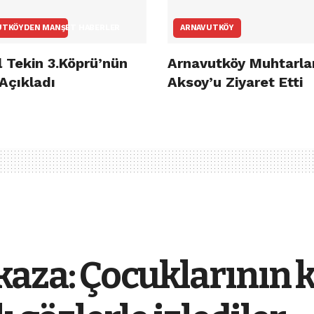
UTKÖYDEN MANŞET HABERLER
ARNAVUTKÖY
 Tekin 3.Köprü’nün
Arnavutköy Muhtarla
 Açıkladı
Aksoy’u Ziyaret Etti
kaza: Çocuklarının 