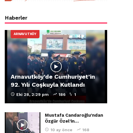
Haberler
ARNAVUTKÖY
Arnavutköy’de Cumhuriyet’in
92. Yılı Coşkuyla Kutlandı
Eki 28, 2:29 pm
186
1
Mustafa Candaroğlu’ndan
Özgür Özel’in…
10 ay önce
168