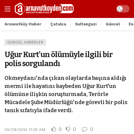
Arnavutköy Haber
Çatalca
Sultangazi
Güncel
Es
GÜNCEL HABERLER
Uğur Kurt’un ölümüyle ilgili bir
polis sorgulandı
Okmeydanı'nda çıkan olaylarda başına aldığı
mermi ile hayatını kaybeden Uğur Kurt'un
ölümüne ilişkin soruşturmada, Terörle
Mücadele Şube Müdürlüğü'nde görevli bir polis
tanık sıfatıyla ifade verdi.
0
0
0
05/29/2014 11:35 AM