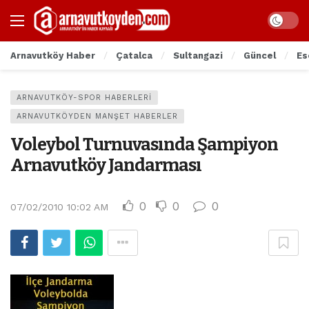
Arnavutköy Haber
Çatalca
Sultangazi
Güncel
Es
ARNAVUTKÖY-SPOR HABERLERI
ARNAVUTKÖYDEN MANŞET HABERLER
Voleybol Turnuvasında Şampiyon
Arnavutköy Jandarması
0
0
0
07/02/2010 10:02 AM