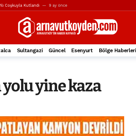
ılı Coşkuyla Kutlandı
9 ay önce
l’in iddialarına yanıt geldi
10 ay önce
yesi’ne ve Mustafa Candaroğlu’na yönelik suçlamalar
10 ay önce
a 344.868’e ulaştı
1 yıl önce
deki otomobil alev alev yandı.
2 yıl önce
alca
Sultangazi
Güncel
Esenyurt
Bölge Haberler
nleri protesto gösterisi düzenledi
2 yıl önce
t Bayramı kutlamaları coşkuyla gerçekleşti
2 yıl önce
irbirlerinin üzerine devrildi
2 yıl önce
 yolu yine kaza
ada, taksideki yolcu öldü
3 yıl önce
nı tepkisi
3 yıl önce