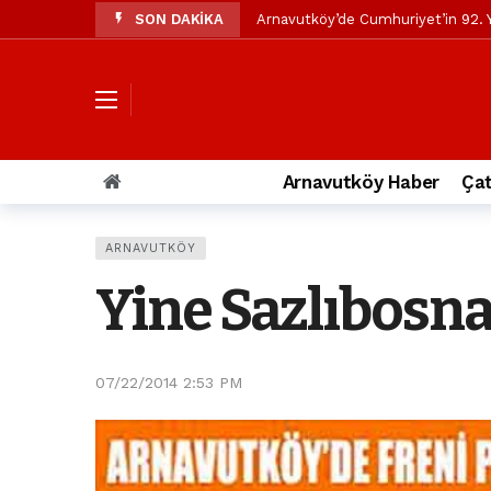
SON DAKİKA
Arnavutköy’de Cumhuriyet’in 92. Y
Mustafa Candaroğlu’ndan Özgür Öze
Özgür Özel’den Arnavutköy Beledi
Arnavutköy’ün nüfusu 2024 yılınd
Arnavutköy Taşoluk’ta seyir halin
Arnavutköy Haber
Çat
Arnavutköy İmrahor Mahallesi saki
Arnavutköy’de 29 Ekim Cumhuriye
ARNAVUTKÖY
Toprak kaydı: 3 hafriyat kamyonu b
Yine Sazlıbosna
İstanbul Havalimanı yolundaki kaz
Arnavutkoy Belediyesi’ne su baskı
07/22/2014 2:53 PM