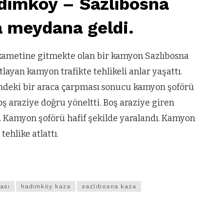
adımköy – Sazlıbosna
a meydana geldi.
ametine gitmekte olan bir kamyon Sazlıbosna
layan kamyon trafikte tehlikeli anlar yaşattı.
deki bir araca çarpması sonucu kamyon şoförü
 araziye doğru yöneltti. Boş araziye giren
i. Kamyon şoförü hafif şekilde yaralandı. Kamyon
ehlike atlattı.
ası
hadımköy kaza
sazlıbosna kaza