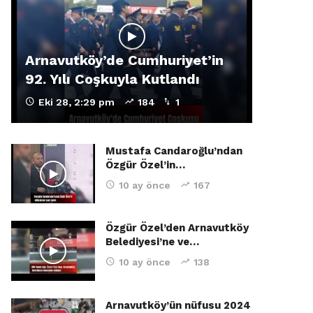
Arnavutköy’de Cumhuriyet’in
92. Yılı Coşkuyla Kutlandı
Eki 28, 2:29 pm
184
1
Mustafa Candaroğlu’ndan
Özgür Özel’in…
10 ay önce
167
Özgür Özel’den Arnavutköy
Belediyesi’ne ve…
10 ay önce
138
Arnavutköy’ün nüfusu 2024