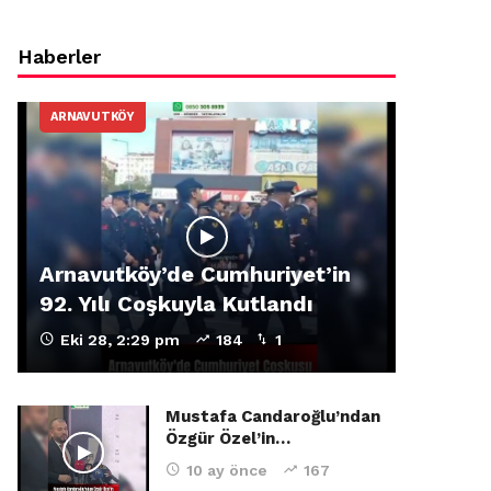
Haberler
ARNAVUTKÖY
Arnavutköy’de Cumhuriyet’in
92. Yılı Coşkuyla Kutlandı
Eki 28, 2:29 pm
184
1
Mustafa Candaroğlu’ndan
Özgür Özel’in…
10 ay önce
167