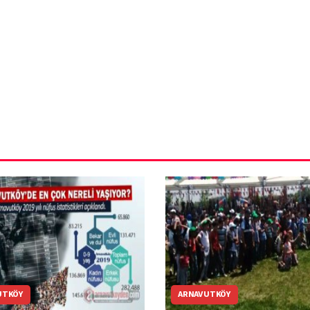
ün
Arnavutköy
Taşoluk’ta seyir
halindeki
ştı
otomobil alev
alev yandı.
UTKÖY
ARNAVUTKÖY