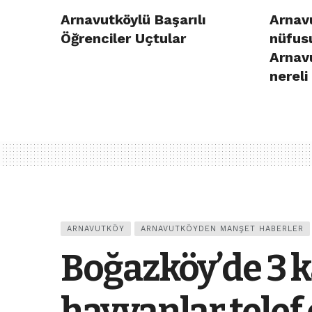
Arnavutköylü Başarılı
Arnavu
Öğrenciler Uçtular
nüfusu
Arnav
nereli
ARNAVUTKÖY
ARNAVUTKÖYDEN MANŞET HABERLER
Boğazköy’de 3 ka
hayvanlar telef