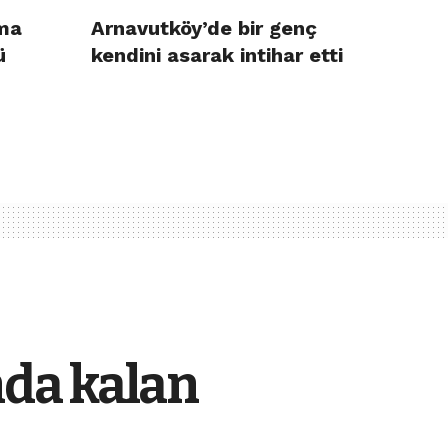
ma
Arnavutköy’de bir genç
ü
kendini asarak intihar etti
ında kalan