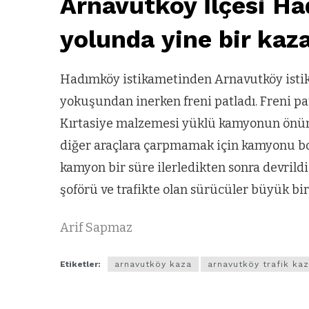
Arnavutköy İlçesi H
yolunda yine bir kaz
Hadımköy istikametinden Arnavutköy istik
yokuşundan inerken freni patladı. Freni pat
Kırtasiye malzemesi yüklü kamyonun önün
diğer araçlara çarpmamak için kamyonu boş
kamyon bir süre ilerledikten sonra devrild
şoförü ve trafikte olan sürücüler büyük bir t
Arif Sapmaz
Etiketler:
arnavutköy kaza
arnavutköy trafik kaz