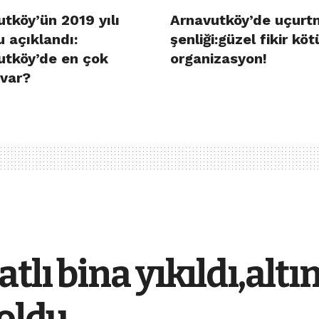
tköy’ün 2019 yılı
Arnavutköy’de uçurt
 açıklandı:
şenliği:güzel fikir köt
utköy’de en çok
organizasyon!
 var?
tlı bina yıkıldı,alt
 oldu