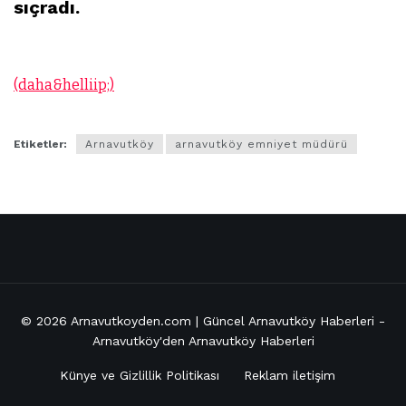
sıçradı.
(daha&helliip;)
Etiketler:
Arnavutköy
arnavutköy emniyet müdürü
© 2026
Arnavutkoyden.com | Güncel Arnavutköy Haberleri
-
Arnavutköy'den Arnavutköy Haberleri
Künye ve Gizlillik Politikası
Reklam iletişim