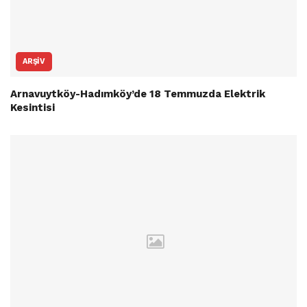
ARŞIV
Arnavuytköy-Hadımköy’de 18 Temmuzda Elektrik
Kesintisi