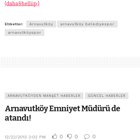
(daha&helliip;)
Etiketler:
Arnavutköy
arnavutköy belediyespor
arnavutköyspor
ARNAVUTKÖYDEN MANŞET HABERLER
GÜNCEL HABERLER
Arnavutköy Emniyet Müdürü de
atandı!
0
0
0
12/22/2013 3:02 PM