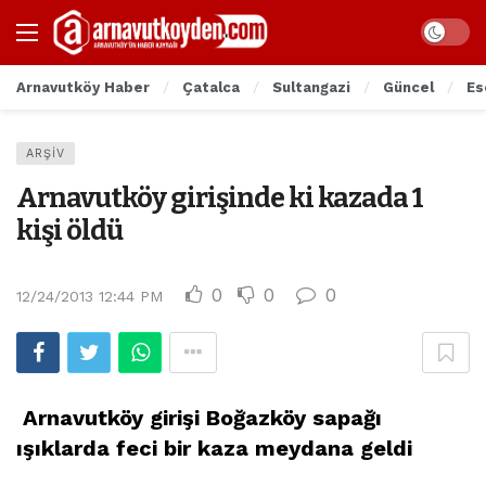
Arnavutköy Haber
Çatalca
Sultangazi
Güncel
Es
ARŞIV
Arnavutköy girişinde ki kazada 1
kişi öldü
0
0
0
12/24/2013 12:44 PM
Arnavutköy girişi Boğazköy sapağı
ışıklarda feci bir kaza meydana geldi