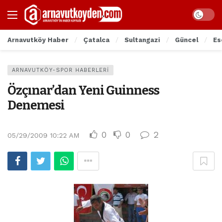
Arnavutköy Haber
Çatalca
Sultangazi
Güncel
Es
ARNAVUTKÖY-SPOR HABERLERI
Özçınar’dan Yeni Guinness
Denemesi
0
0
2
05/29/2009 10:22 AM