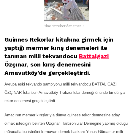
Yine bir rekor denemesi!
Guinnes Rekorlar kitabına girmek için
yaptığı mermer kırış denemeleri ile
tanınan milli tekvandocu
Battalgazi
Özçınar, son kırış denemesini
Arnavutköy’de gerçekleştirdi.
Avrupa eski tekvando şampiyonu milli tekvandocu BATTAL GAZİ
ÖZÇINAR İstanbul- Arnavutköy Trabzonlular derneği önünde bir dünya
rekor denemesi gerçekleştirdi
Amacının mermer kırışlarıyla dünya guiness rekor denmesine aday
olmak istediğini belirten Özçınar Tarbzonlular Derneğine yapmış olduğu
müracatla bu isteğini kırmayan dernek başkanı Yunus Gürdamur milli