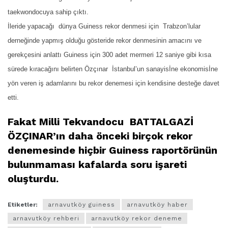
taekwondocuya sahip çıktı.
İleride yapacağı dünya Guiness rekor denmesi için Trabzon’lular
derneğinde yapmış olduğu gösteride rekor denmesinin amacını ve
gerekçesini anlattı Guiness için 300 adet mermeri 12 saniye gibi kısa
sürede kıracağını belirten Özçınar İstanbul’un sanayisİne ekonomisİne
yön veren iş adamlarını bu rekor denemesi için kendisine desteğe
davet
etti.
Fakat Milli Tekvandocu BATTALGAZİ
ÖZÇINAR’ın daha önceki birçok rekor
denemesinde hiçbir Guiness raportörünün
bulunmaması kafalarda soru işareti
oluşturdu.
Etiketler:
arnavutköy guiness
arnavutköy haber
arnavutköy rehberi
arnavutköy rekor deneme