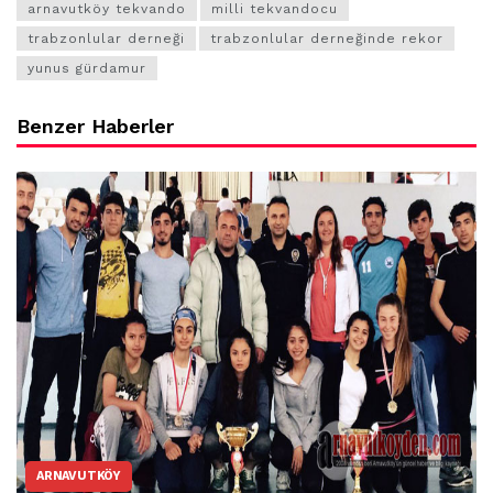
arnavutköy tekvando
milli tekvandocu
trabzonlular derneği
trabzonlular derneğinde rekor
yunus gürdamur
Benzer Haberler
ARNAVUTKÖY