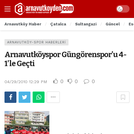
Arnavutköy Haber
Çatalca
Sultangazi
Güncel
Es
ARNAVUTKÖY-SPOR HABERLERI
Arnavutköyspor Güngörenspor’u 4-
1’le Geçti
0
0
0
04/29/2010 12:29 PM