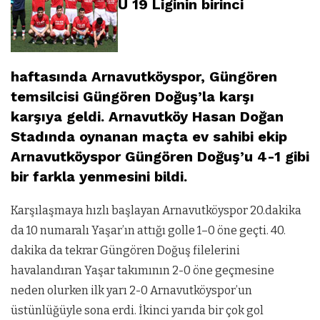
U 19 Liginin birinci
haftasında Arnavutköyspor, Güngören
temsilcisi Güngören Doğuş’la karşı
karşıya geldi. Arnavutköy Hasan Doğan
Stadında oynanan maçta ev sahibi ekip
Arnavutköyspor Güngören Doğuş’u 4-1 gibi
bir farkla yenmesini bildi.
Karşılaşmaya hızlı başlayan Arnavutköyspor 20.dakika
da 10 numaralı Yaşar’ın attığı golle 1–0 öne geçti. 40.
dakika da tekrar Güngören Doğuş filelerini
havalandıran Yaşar takımının 2-0 öne geçmesine
neden olurken ilk yarı 2-0 Arnavutköyspor’un
üstünlüğüyle sona erdi. İkinci yarıda bir çok gol