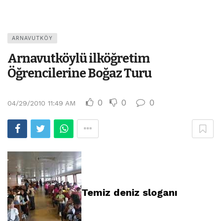
ARNAVUTKÖY
Arnavutköylü ilköğretim
Öğrencilerine Boğaz Turu
0
0
0
04/29/2010 11:49 AM
Temiz deniz sloganı