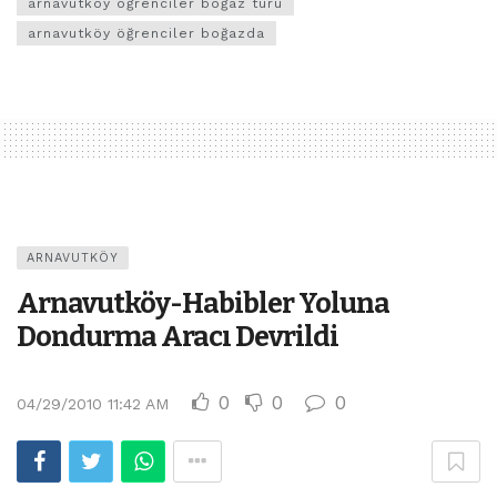
arnavutköy öğrenciler boğaz turu
arnavutköy öğrenciler boğazda
ARNAVUTKÖY
Arnavutköy-Habibler Yoluna
Dondurma Aracı Devrildi
0
0
0
04/29/2010 11:42 AM