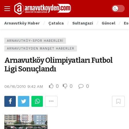
Arnavutköy Haber
Çatalca
Sultangazi
Güncel
Es
ARNAVUTKÖY-SPOR HABERLERI
ARNAVUTKÖYDEN MANŞET HABERLER
Arnavutköy Olimpiyatları Futbol
Ligi Sonuçlandı
0
0
0
06/16/2010 9:42 AM