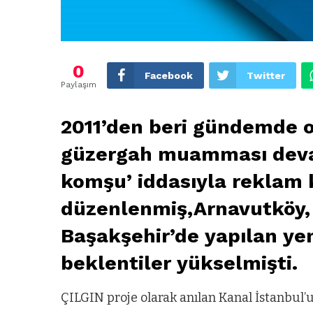
0
Facebook
Twitter
Paylaşım
2011’den beri gündemde o
güzergah muamması devam
komşu’ iddasıyla reklam
düzenlenmiş,Arnavutköy
Başakşehir’de yapılan ye
beklentiler yükselmişti.
ÇILGIN proje olarak anılan Kanal İstanbul