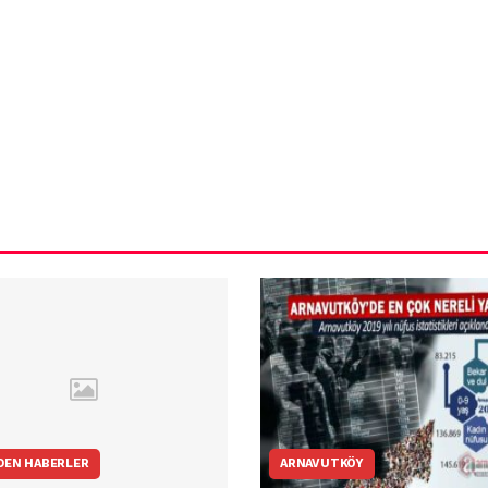
ün
Arnavutköy
Taşoluk’ta seyir
halindeki
ştı
otomobil alev
alev yandı.
DEN HABERLER
ARNAVUTKÖY