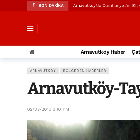
SON DAKİKA
Arnavutköy’de Cumhuriyet’in 92. Y
Mustafa Candaroğlu’ndan Özgür Öze
Özgür Özel’den Arnavutköy Beledi
Arnavutköy’ün nüfusu 2024 yılınd
Arnavutköy Taşoluk’ta seyir halin
Arnavutköy Haber
Çat
Arnavutköy İmrahor Mahallesi saki
Arnavutköy’de 29 Ekim Cumhuriye
ARNAVUTKÖY
BÖLGEDEN HABERLER
Toprak kaydı: 3 hafriyat kamyonu b
Arnavutköy-Taya
İstanbul Havalimanı yolundaki kaz
Arnavutkoy Belediyesi’ne su baskı
02/07/2016 3:10 PM