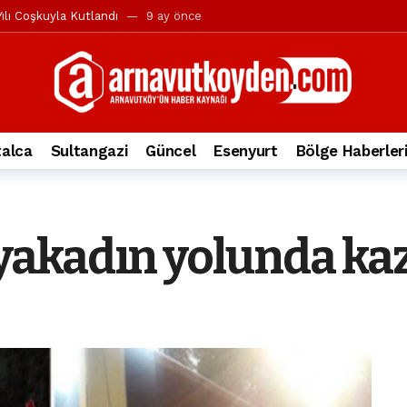
ılı Coşkuyla Kutlandı
9 ay önce
l’in iddialarına yanıt geldi
10 ay önce
yesi’ne ve Mustafa Candaroğlu’na yönelik suçlamalar
10 ay önce
a 344.868’e ulaştı
1 yıl önce
deki otomobil alev alev yandı.
2 yıl önce
alca
Sultangazi
Güncel
Esenyurt
Bölge Haberler
nleri protesto gösterisi düzenledi
2 yıl önce
t Bayramı kutlamaları coşkuyla gerçekleşti
2 yıl önce
irbirlerinin üzerine devrildi
2 yıl önce
kadın yolunda kaza
ada, taksideki yolcu öldü
3 yıl önce
nı tepkisi
3 yıl önce