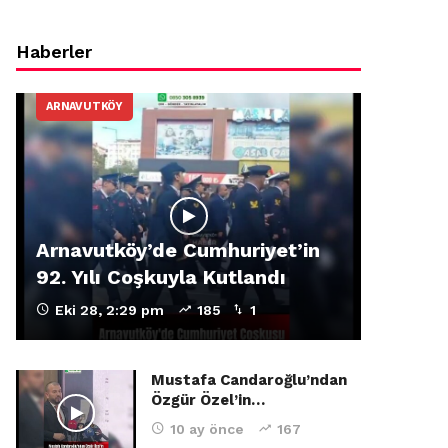
Haberler
ARNAVUTKÖY
Arnavutköy’de Cumhuriyet’in
92. Yılı Coşkuyla Kutlandı
Eki 28, 2:29 pm
185
1
Mustafa Candaroğlu’ndan
Özgür Özel’in…
10 ay önce
167