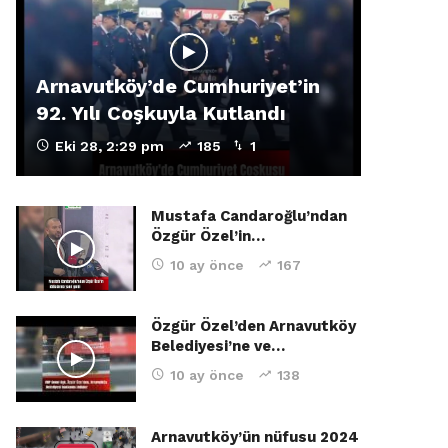
Arnavutköy’de Cumhuriyet’in
92. Yılı Coşkuyla Kutlandı
Eki 28, 2:29 pm
185
1
Mustafa Candaroğlu’ndan
Özgür Özel’in…
10 ay önce
167
Özgür Özel’den Arnavutköy
Belediyesi’ne ve…
10 ay önce
138
Arnavutköy’ün nüfusu 2024