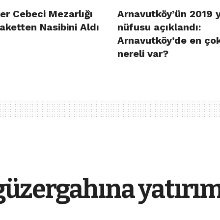
er Cebeci Mezarlığı
Arnavutköy’ün 2019 y
aketten Nasibini Aldı
nüfusu açıklandı:
Arnavutköy’de en ço
nereli var?
güzergahına yatırı