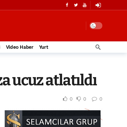
i
Video Haber
Yurt
 ucuz atlatıldı
0
0
0