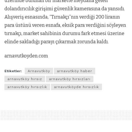
üzerinde bulunan bir markette meydana gelen
dolandırıcılık girişimi güvenlik kamerasına da yansıdı.
Alışveriş esnasında, “Tırnakçı”nın verdiği 200 liranın
para üstünü veren esnafa, eksik para verdiğini söyleyen
tırnakçı, market sahibinin durumu fark etmesi üzerine
elinde sakladığı parayı çıkarmak zorunda kaldı.
arnavutkoyden.com
Etiketler:
Arnavutköy
arnavutköy haber
arnavutköy hırsız
arnavutköy hırsızları
arnavutköy hırsızlık
arnavutköyde hırsızlık