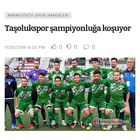
ARNAVUTKÖY-SPOR HABERLERI
Taşolukspor şampiyonluğa koşuyor
0
0
0
11/25/2018 8:32 PM