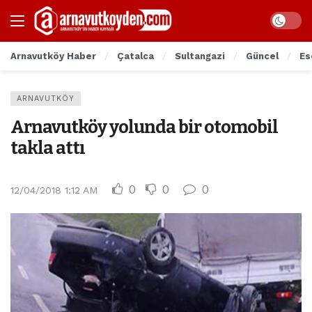
Arnavutköy Haber
Çatalca
Sultangazi
Güncel
Es
ARNAVUTKÖY
Arnavutköy yolunda bir otomobil
takla attı
0
0
0
12/04/2018 1:12 AM