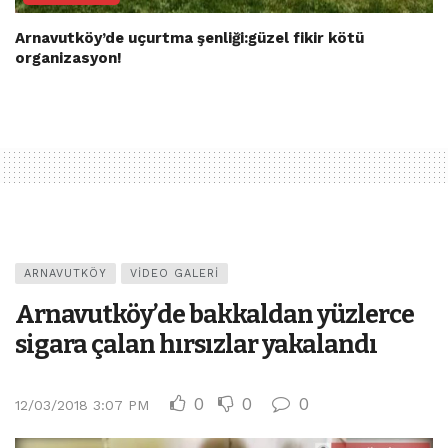
Arnavutköy’de uçurtma şenliği:güzel fikir kötü
organizasyon!
ARNAVUTKÖY
VIDEO GALERI
Arnavutköy’de bakkaldan yüzlerce
sigara çalan hırsızlar yakalandı
0
0
0
12/03/2018 3:07 PM