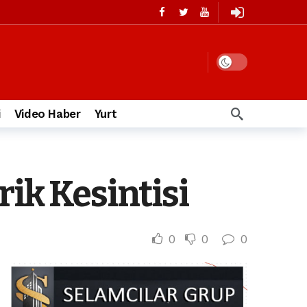
i
Video Haber
Yurt
rik Kesintisi
0
0
0