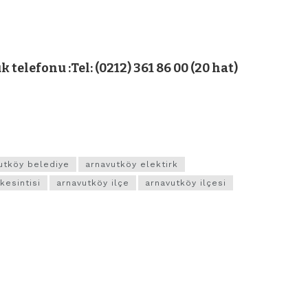
telefonu :Tel: (0212) 361 86 00 (20 hat)
navutköyden,arnavutköy elektrik
utköy belediye
arnavutköy elektirk
kesintisi
arnavutköy ilçe
arnavutköy ilçesi
VIDEO GALERI