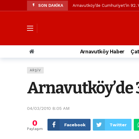
SON DAKİKA
Arnavutköy’de Cumhuriyet’in 92. Y
Mustafa Candaroğlu’ndan Özgür Öze
Özgür Özel’den Arnavutköy Beledi
Arnavutköy’ün nüfusu 2024 yılınd
Arnavutköy Taşoluk’ta seyir halin
Arnavutköy Haber
Çat
Arnavutköy İmrahor Mahallesi saki
Arnavutköy’de 29 Ekim Cumhuriye
ARŞIV
Toprak kaydı: 3 hafriyat kamyonu b
Arnavutköy’de 3
İstanbul Havalimanı yolundaki kaz
Arnavutkoy Belediyesi’ne su baskı
04/03/2010 8:05 AM
0
Facebook
Twitter
Paylaşım