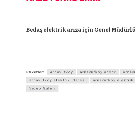
Bedaş elektrik arıza için Genel Müdürlük 
,arnavutköy ilçesi,arnavutköy belediye,ar
idaresi,arnavutköy ilçe
Etiketler:
Arnavutköy
arnavutköy ahber
arnav
arnavutköy elektrik idaresi
arnavutköy elektrik 
Video Galeri
ARNAVUTKÖY