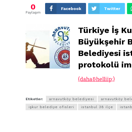
0
Facebook
Twitter
Paylaşım
Türkiye İş K
Büyükşehir B
Belediyesi is
protokolü im
(daha&helliip;)
Etiketler:
arnavutköy belediyesi
arnavutköy bel
işkur belediye ofisleri
istanbul 38 ilçe
istanb