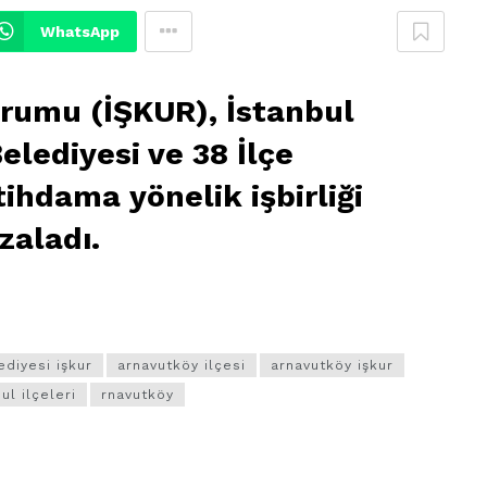
WhatsApp
urumu (İŞKUR), İstanbul
elediyesi ve 38 İlçe
tihdama yönelik işbirliği
zaladı.
ediyesi işkur
arnavutköy ilçesi
arnavutköy işkur
ul ilçeleri
rnavutköy