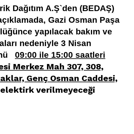
trik Dağıtım A.Ş`den (BEDAŞ)
ı açıklamada, Gazi Osman Paşa
lüğünce yapılacak bakım ve
aları nedeniyle 3 Nisan
ünü
09:00 ile 15:00 saatleri
si Merkez Mah 307, 308,
okaklar, Genç Osman Caddesi,
elektirk verilmeyeceği
elektrik kesintisi,arnavutköy ahber