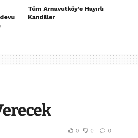
Tüm Arnavutköy’e Hayırlı
ndevu
Kandiller
m
 Verecek
0
0
0