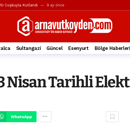
ılı Coşkuyla Kutlandı
9 ay önce
l’in iddialarına yanıt geldi
10 ay önce
yesi’ne ve Mustafa Candaroğlu’na yönelik suçlamalar
10 ay önce
a 344.868’e ulaştı
1 yıl önce
deki otomobil alev alev yandı.
2 yıl önce
alca
Sultangazi
Güncel
Esenyurt
Bölge Haberler
nleri protesto gösterisi düzenledi
2 yıl önce
t Bayramı kutlamaları coşkuyla gerçekleşti
2 yıl önce
irbirlerinin üzerine devrildi
2 yıl önce
 Nisan Tarihli Elekt
ada, taksideki yolcu öldü
3 yıl önce
nı tepkisi
3 yıl önce
WhatsApp