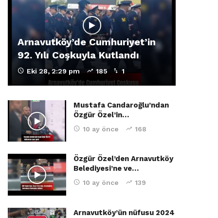
Arnavutköy’de Cumhuriyet’in
92. Yılı Coşkuyla Kutlandı
Eki 28, 2:29 pm
185
1
Mustafa Candaroğlu’ndan
Özgür Özel’in…
10 ay önce
168
Özgür Özel’den Arnavutköy
Belediyesi’ne ve…
10 ay önce
139
Arnavutköy’ün nüfusu 2024