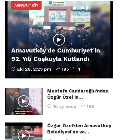
ARNAVUTKÖY
Arnavutköy’de Cumhuriyet’in
92. Yılı Coşkuyla Kutlandı
Eki 28, 2:29 pm
185
1
Mustafa Candaroğlu’ndan
Özgür Özel’in…
10 ay önce
168
Özgür Özel’den Arnavutköy
Belediyesi’ne ve…