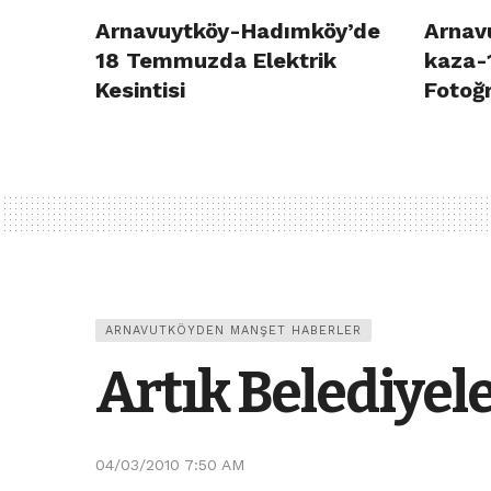
Arnavuytköy-Hadımköy’de
Arnavu
18 Temmuzda Elektrik
kaza-
Kesintisi
Fotoğr
ARNAVUTKÖYDEN MANŞET HABERLER
Artık Belediyel
04/03/2010 7:50 AM