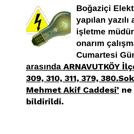
Boğaziçi Elek
yapılan yazıl
işletme müdür
onarım çalışm
Cumartesi G
ARNAVUTKÖY İlçe
arasında
309, 310, 311, 379, 380.S
Mehmet Akif Caddesi’
ne 
bildirildi.
arnavutköy,arnavutköy elektirk,arnavutköy 