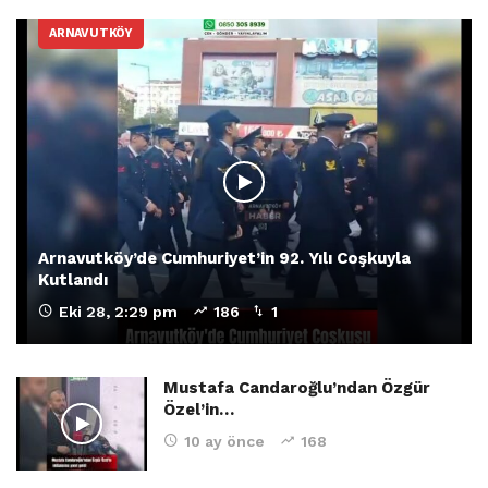
ARNAVUTKÖY
Arnavutköy’de Cumhuriyet’in 92. Yılı Coşkuyla
Kutlandı
Eki 28, 2:29 pm
186
1
Mustafa Candaroğlu’ndan Özgür
Özel’in…
10 ay önce
168