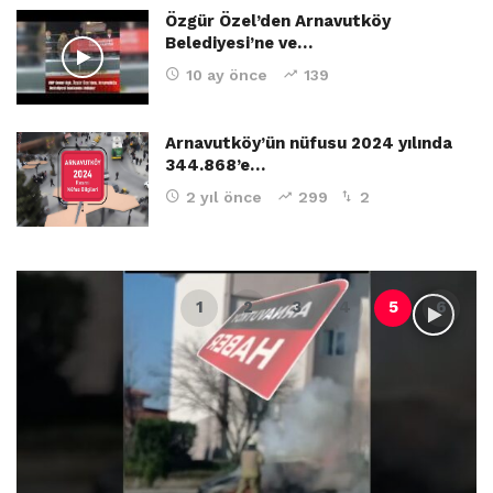
Özgür Özel’den Arnavutköy
Belediyesi’ne ve…
10 ay önce
139
Arnavutköy’ün nüfusu 2024 yılında
344.868’e…
2 yıl önce
299
2