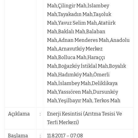
Mah,Çilingir Mah,İslambey
Mah,Tayakadın Mah,Taşoluk
Mah,Yavuz Selim Mah,Atatürk
Mah,Baklalı Mah,Balaban
Mah,Adnan Menderes Mah,Anadolu
Mah,Arnavutköy Merkez
Mah,Bolluca Mah,Haraççı
Mah,Boğazköy İstiklal Mah,Boyalık
Mah,Hadımköy Mah,Ömerli
Mah,İslambey Mah,Deliklikaya
Mah,Yassıören Mah,Dursunköy
Mah,Yeşilbayır Mah, Terkos Mah
Açıklama
:
Enerji Kesintisi (Arıtma Tesisi Ve
Terfi Merkezi)
Başlama
:
11.8.2017 – 07:08