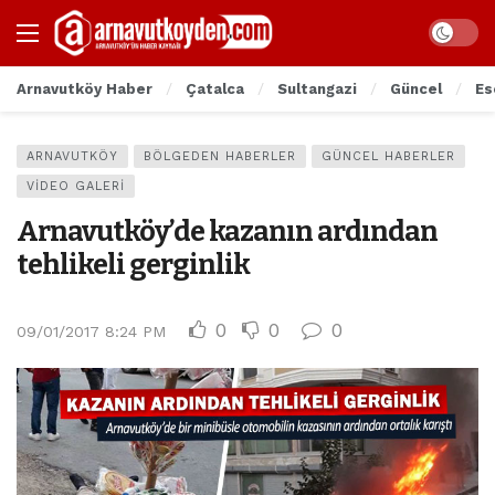
Arnavutköy Haber
Çatalca
Sultangazi
Güncel
Es
ARNAVUTKÖY
BÖLGEDEN HABERLER
GÜNCEL HABERLER
VIDEO GALERI
Arnavutköy’de kazanın ardından
tehlikeli gerginlik
0
0
0
09/01/2017 8:24 PM