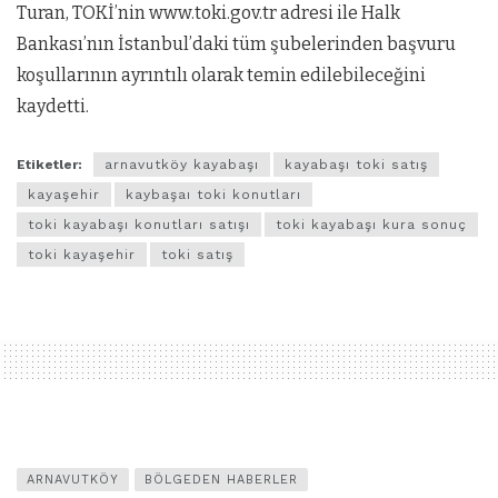
Turan, TOKİ’nin www.toki.gov.tr adresi ile Halk
Bankası’nın İstanbul’daki tüm şubelerinden başvuru
koşullarının ayrıntılı olarak temin edilebileceğini
kaydetti.
Etiketler:
arnavutköy kayabaşı
kayabaşı toki satış
kayaşehir
kaybaşaı toki konutları
toki kayabaşı konutları satışı
toki kayabaşı kura sonuç
toki kayaşehir
toki satış
ARNAVUTKÖY
BÖLGEDEN HABERLER