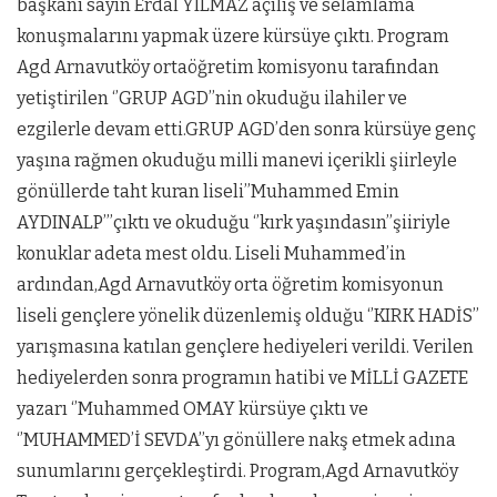
başkanı sayın Erdal YILMAZ açılış ve selamlama
konuşmalarını yapmak üzere kürsüye çıktı. Program
Agd Arnavutköy ortaöğretim komisyonu tarafından
yetiştirilen ‘’GRUP AGD’’nin okuduğu ilahiler ve
ezgilerle devam etti.GRUP AGD’den sonra kürsüye genç
yaşına rağmen okuduğu milli manevi içerikli şiirleyle
gönüllerde taht kuran liseli’’Muhammed Emin
AYDINALP’’’çıktı ve okuduğu ‘’kırk yaşındasın’’şiiriyle
konuklar adeta mest oldu. Liseli Muhammed’in
ardından,Agd Arnavutköy orta öğretim komisyonun
liseli gençlere yönelik düzenlemiş olduğu ‘’KIRK HADİS’’
yarışmasına katılan gençlere hediyeleri verildi. Verilen
hediyelerden sonra programın hatibi ve MİLLİ GAZETE
yazarı ‘’Muhammed OMAY kürsüye çıktı ve
‘’MUHAMMED’İ SEVDA’’yı gönüllere nakş etmek adına
sunumlarını gerçekleştirdi. Program,Agd Arnavutköy