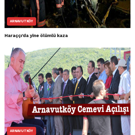
ARNAVUTKÖY
Haraççı’da yine ölümlü kaza
ARNAVUTKÖY