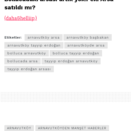
satıldı mı?
(daha&helliip;)
Etiketler:
arnavutköy arsa
arnavutköy başbakan
arnavutköy tayyip erdoğan
arnavutköyde arsa
bolluca arnavutköy
bolluca tayyip erdoğan
bollucada arsa
tayyip erdoğan arnavutköy
tayyip erdoğan arsası
ARNAVUTKÖY
ARNAVUTKÖYDEN MANŞET HABERLER