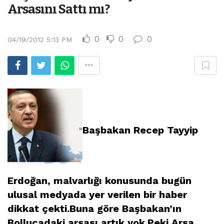
Arsasını Sattı mı?
0
0
0
04/19/2012 5:13 PM
Başbakan Recep Tayyip
Erdoğan, malvarlığı konusunda bugün
ulusal medyada yer verilen bir haber
dikkat çekti.Buna göre Başbakan’ın
Bollucadaki arsası artık yok.Peki Arsa