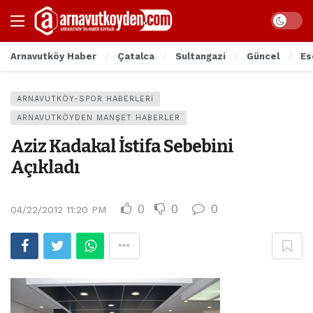
Arnavutköy Haber
Çatalca
Sultangazi
Güncel
Es
ARNAVUTKÖY-SPOR HABERLERI
ARNAVUTKÖYDEN MANŞET HABERLER
Aziz Kadakal İstifa Sebebini
Açıkladı
0
0
0
04/22/2012 11:20 PM