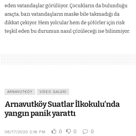
eden vatandaşlar görülüyor. Çocukların da bulunduğu
araçta, bazı vatandaşların maske bile takmadığı da
dikkat çekiyor. Hem yolcular hem de şöförler için risk
teşkil eden bu durumun nasıl çözüleceği ise bilinmiyor.
ARNAVUTKÖY
VIDEO GALERI
Arnavutköy Suatlar İlkokulu’nda
yangın panik yarattı
0
0
0
06/17/2020 2:16 PM