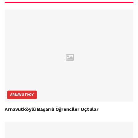
ARNAVUTKÖY
Arnavutköylü Başarılı Öğrenciler Uçtular