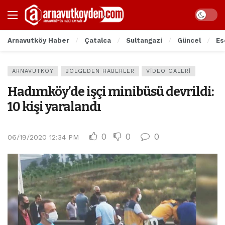
Arnavutköy Haber
Çatalca
Sultangazi
Güncel
Es
ARNAVUTKÖY
BÖLGEDEN HABERLER
VIDEO GALERI
Hadımköy’de işçi minibüsü devrildi:
10 kişi yaralandı
0
0
0
06/19/2020 12:34 PM