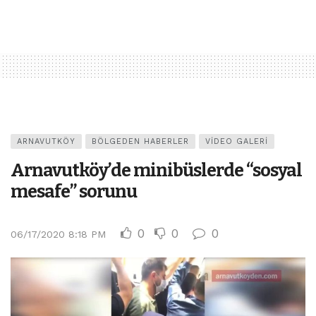
ARNAVUTKÖY
BÖLGEDEN HABERLER
VIDEO GALERI
Arnavutköy’de minibüslerde “sosyal
mesafe” sorunu
0
0
0
06/17/2020 8:18 PM