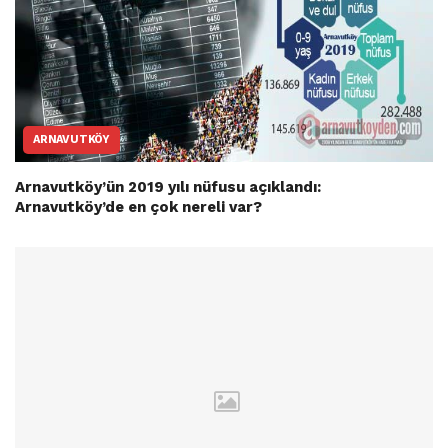
ARNAVUTKÖY
Arnavutköy’ün 2019 yılı nüfusu açıklandı:
Arnavutköy’de en çok nereli var?