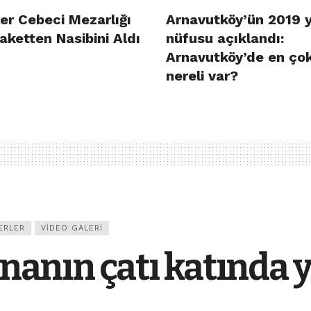
er Cebeci Mezarlığı
Arnavutköy’ün 2019 y
aketten Nasibini Aldı
nüfusu açıklandı:
Arnavutköy’de en ço
nereli var?
ERLER
VIDEO GALERI
inanın çatı katında 