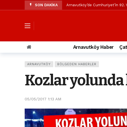
SON DAKİKA
Arnavutköy’de Cumhuriyet’in 92. Y
Mustafa Candaroğlu’ndan Özgür Öze
Özgür Özel’den Arnavutköy Beledi
Arnavutköy’ün nüfusu 2024 yılınd
Arnavutköy Taşoluk’ta seyir halin
Arnavutköy Haber
Çat
Arnavutköy İmrahor Mahallesi saki
Arnavutköy’de 29 Ekim Cumhuriye
ARNAVUTKÖY
BÖLGEDEN HABERLER
Toprak kaydı: 3 hafriyat kamyonu b
Kozlar yolunda k
İstanbul Havalimanı yolundaki kaz
Arnavutkoy Belediyesi’ne su baskı
05/05/2017 1:13 AM