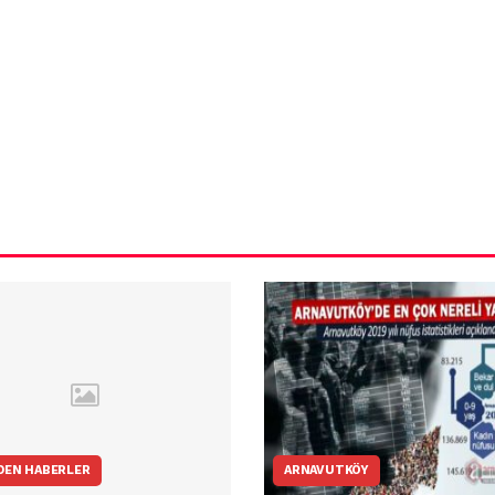
ün
Arnavutköy
Taşoluk’ta seyir
halindeki
ştı
otomobil alev
alev yandı.
DEN HABERLER
ARNAVUTKÖY