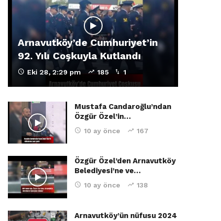
Arnavutköy’de Cumhuriyet’in
92. Yılı Coşkuyla Kutlandı
Eki 28, 2:29 pm
185
1
Mustafa Candaroğlu’ndan
Özgür Özel’in…
10 ay önce
167
Özgür Özel’den Arnavutköy
Belediyesi’ne ve…
10 ay önce
138
Arnavutköy’ün nüfusu 2024