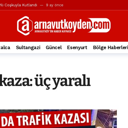
ılı Coşkuyla Kutlandı
9 ay önce
l’in iddialarına yanıt geldi
10 ay önce
yesi’ne ve Mustafa Candaroğlu’na yönelik suçlamalar
10 ay önce
a 344.868’e ulaştı
1 yıl önce
deki otomobil alev alev yandı.
2 yıl önce
alca
Sultangazi
Güncel
Esenyurt
Bölge Haberler
nleri protesto gösterisi düzenledi
2 yıl önce
t Bayramı kutlamaları coşkuyla gerçekleşti
2 yıl önce
irbirlerinin üzerine devrildi
2 yıl önce
aza: üç yaralı
ada, taksideki yolcu öldü
3 yıl önce
nı tepkisi
3 yıl önce