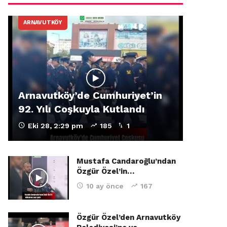
ARNAVUTKÖY
Arnavutköy’de Cumhuriyet’in
92. Yılı Coşkuyla Kutlandı
Eki 28, 2:29 pm
185
1
Mustafa Candaroğlu’ndan
Özgür Özel’in…
10 ay önce
167
Özgür Özel’den Arnavutköy