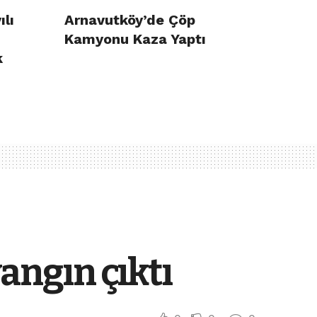
ılı
Arnavutköy’de Çöp
Kamyonu Kaza Yaptı
k
yangın çıktı