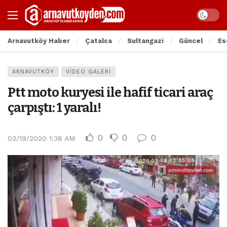
Arnavutköy Haber
Çatalca
Sultangazi
Güncel
Es
ARNAVUTKÖY
VIDEO GALERI
Ptt moto kuryesi ile hafif ticari araç
çarpıştı: 1 yaralı!
0
0
0
03/19/2020 1:38 AM