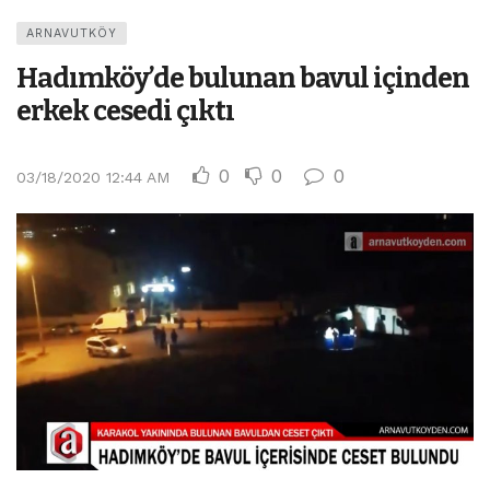
ARNAVUTKÖY
Hadımköy’de bulunan bavul içinden
erkek cesedi çıktı
0
0
0
03/18/2020 12:44 AM