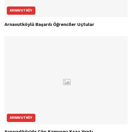
ARNAVUTKÖY
Arnavutköylü Başarılı Öğrenciler Uçtular
ARNAVUTKÖY
Arnavutköy’de Çöp Kamyonu Kaza Yaptı