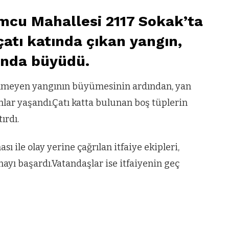
mcu Mahallesi 2117 Sokak’ta
çatı katında çıkan yangın,
 anda büyüdü.
linmeyen yangının büyümesinin ardından, yan
nlar yaşandı.Çatı katta bulunan boş tüplerin
ırdı.
 ile olay yerine çağrılan itfaiye ekipleri,
ayı başardı.Vatandaşlar ise itfaiyenin geç