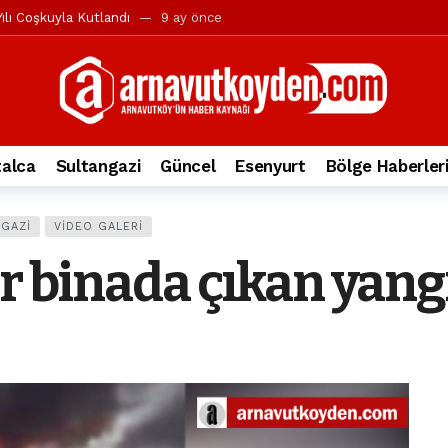
ılı Coşkuyla Kutlandı
9 ay önce
l’in iddialarına yanıt geldi
10 ay önce
yesi’ne ve Mustafa Candaroğlu’na yönelik suçlamalar
10 ay önce
a 344.868’e ulaştı
2 yıl önce
deki otomobil alev alev yandı.
2 yıl önce
alca
Sultangazi
Güncel
Esenyurt
Bölge Haberler
nleri protesto gösterisi düzenledi
2 yıl önce
t Bayramı kutlamaları coşkuyla gerçekleşti
2 yıl önce
GAZI
VIDEO GALERI
irbirlerinin üzerine devrildi
2 yıl önce
ir binada çıkan yan
ada, taksideki yolcu öldü
3 yıl önce
nı tepkisi
3 yıl önce