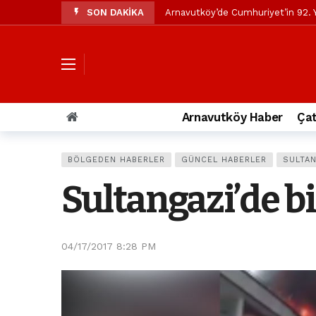
SON DAKİKA
Arnavutköy’de Cumhuriyet’in 92. Y
Mustafa Candaroğlu’ndan Özgür Öze
Özgür Özel’den Arnavutköy Beledi
Arnavutköy’ün nüfusu 2024 yılınd
Arnavutköy Taşoluk’ta seyir halin
Arnavutköy Haber
Çat
Arnavutköy İmrahor Mahallesi saki
Arnavutköy’de 29 Ekim Cumhuriye
BÖLGEDEN HABERLER
GÜNCEL HABERLER
SULTAN
Toprak kaydı: 3 hafriyat kamyonu b
Sultangazi’de b
İstanbul Havalimanı yolundaki kaz
Arnavutkoy Belediyesi’ne su baskı
04/17/2017 8:28 PM