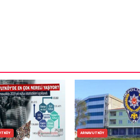
ün
Arnavutköy
Taşoluk’ta seyir
halindeki
ştı
otomobil alev
alev yandı.
UTKÖY
ARNAVUTKÖY