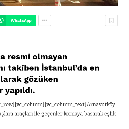
WhatsApp
a resmi olmayan
ı takiben İstanbul’da en
olarak gözüken
 yapıldı.
vc_row][vc_column][vc_column_text]Arnavutköy
ara araçları ile geçenler kornaya basarak eşlik