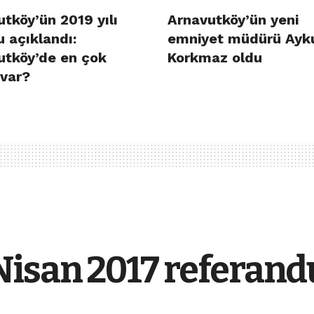
tköy’ün 2019 yılı
Arnavutköy’ün yeni
 açıklandı:
emniyet müdürü Ayk
utköy’de en çok
Korkmaz oldu
 var?
Nisan 2017 referan