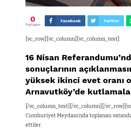
0
Facebook
Twitter
Paylaşım
[vc_row][vc_column][vc_column_text]
16 Nisan Referandumu’nd
sonuçlarının açıklanmasın
yüksek ikinci evet oranı 
Arnavutköy’de kutlamalar
[/vc_column_text][/vc_column][/vc_row][
Cumhuriyet Meydanı’nda toplanan vatandaşl
ettiler.