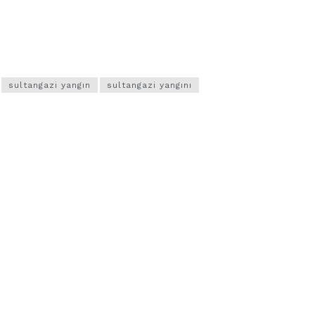
sultangazi yangın
sultangazi yangını
VIDEO GALERI