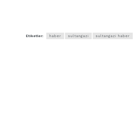
Etiketler:
haber
sultangazi
sultangazi haber
ARNAVUTKÖY