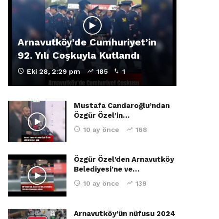
Arnavutköy’de Cumhuriyet’in
92. Yılı Coşkuyla Kutlandı
Eki 28, 2:29 pm
185
1
Mustafa Candaroğlu’ndan
Özgür Özel’in…
10 ay önce
168
Özgür Özel’den Arnavutköy
Belediyesi’ne ve…
10 ay önce
139
Arnavutköy’ün nüfusu 2024