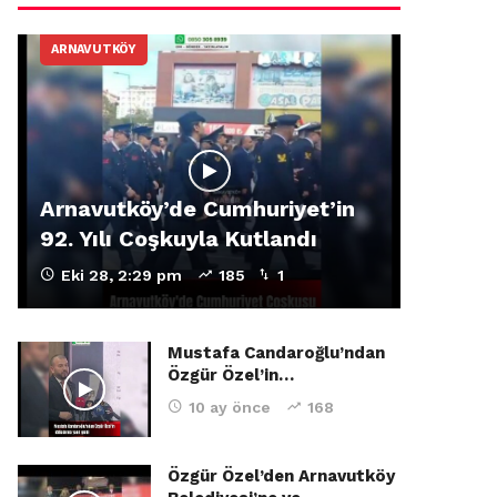
ARNAVUTKÖY
Arnavutköy’de Cumhuriyet’in
92. Yılı Coşkuyla Kutlandı
Eki 28, 2:29 pm
185
1
Mustafa Candaroğlu’ndan
Özgür Özel’in…
10 ay önce
168
Özgür Özel’den Arnavutköy