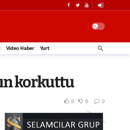
i
Video Haber
Yurt
gın korkuttu
0
0
0