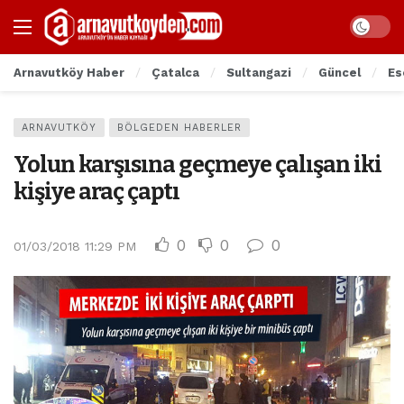
Arnavutköy Haber
Çatalca
Sultangazi
Güncel
Es
ARNAVUTKÖY
BÖLGEDEN HABERLER
Yolun karşısına geçmeye çalışan iki
kişiye araç çaptı
0
0
0
01/03/2018 11:29 PM