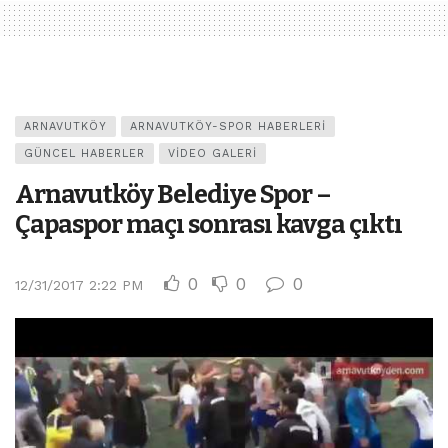
ARNAVUTKÖY
ARNAVUTKÖY-SPOR HABERLERI
GÜNCEL HABERLER
VIDEO GALERI
Arnavutköy Belediye Spor –
Çapaspor maçı sonrası kavga çıktı
0
0
0
12/31/2017 2:22 PM