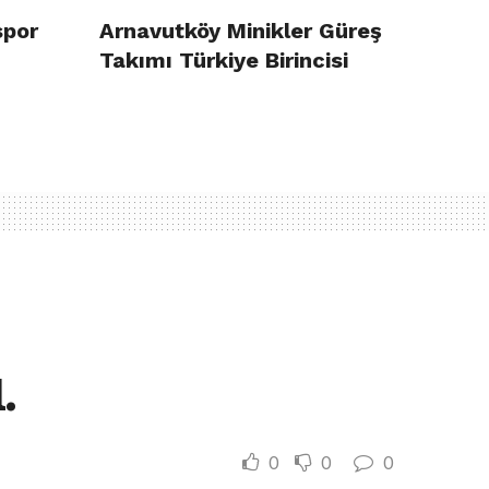
spor
Arnavutköy Minikler Güreş
Takımı Türkiye Birincisi
.
0
0
0