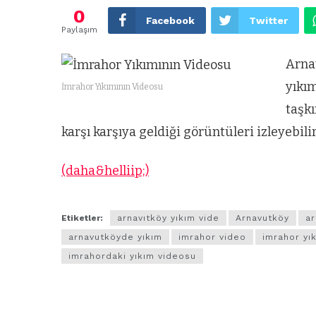
0
Facebook
Twitter
Paylaşım
Arna
yıkı
İmrahor Yıkımının Videosu
taşkı
karşı karşıya geldiği görüntüleri izleyebilir
(daha&helliip;)
Etiketler:
arnavıtköy yıkım vide
Arnavutköy
ar
arnavutköyde yıkım
imrahor video
imrahor yı
imrahordaki yıkım videosu