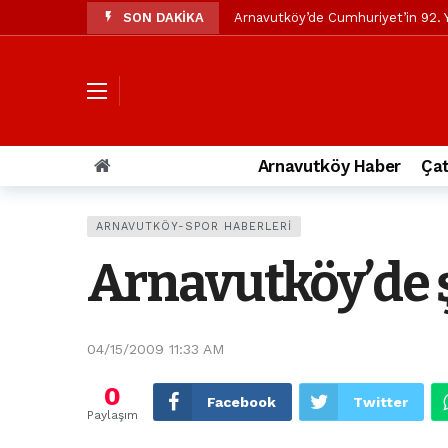
SON DAKİKA
Arnavutköy’de Cumhuriyet’in 92. Y
Mustafa Candaroğlu’ndan Özgür Öze
Özgür Özel’den Arnavutköy Beledi
Arnavutköy’ün nüfusu 2024 yılınd
Arnavutköy Taşoluk’ta seyir halin
Arnavutköy Haber
Çat
Arnavutköy İmrahor Mahallesi saki
Arnavutköy’de 29 Ekim Cumhuriye
ARNAVUTKÖY-SPOR HABERLERI
Toprak kaydı: 3 hafriyat kamyonu b
Arnavutköy’de 
İstanbul Havalimanı yolundaki kaz
Arnavutkoy Belediyesi’ne su baskı
04/15/2009 11:33 AM
0
Facebook
Twitter
Paylaşım