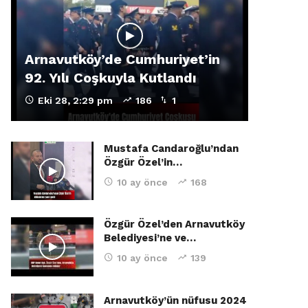
Arnavutköy’de Cumhuriyet’in
92. Yılı Coşkuyla Kutlandı
Eki 28, 2:29 pm
186
1
Mustafa Candaroğlu’ndan
Özgür Özel’in…
10 ay önce
168
Özgür Özel’den Arnavutköy
Belediyesi’ne ve…
10 ay önce
139
Arnavutköy’ün nüfusu 2024