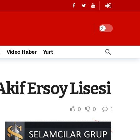
i
Video Haber
Yurt
if Ersoy Lisesi
0
0
1