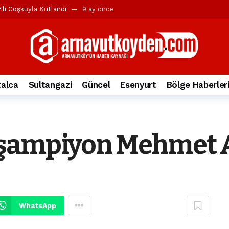
ılı Coşkuyla Kutlandı
9 ay önce
l’in iddialarına yanıt geldi
10 ay önce
yesi’ne ve Mustafa Candaroğlu’na yönelik suçlamalar
10 ay önce
a 344.868’e ulaştı
2 yıl önce
deki otomobil alev alev yandı.
2 yıl önce
alca
Sultangazi
Güncel
Esenyurt
Bölge Haberler
nleri protesto gösterisi düzenledi
2 yıl önce
t Bayramı kutlamaları coşkuyla gerçekleşti
2 yıl önce
irbirlerinin üzerine devrildi
2 yıl önce
şampiyon Mehmet Ak
ada, taksideki yolcu öldü
3 yıl önce
nı tepkisi
3 yıl önce
WhatsApp