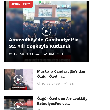
ARNAVUTKÖY
Arnavutköy’de Cumhuriyet’in
92. Yılı Coşkuyla Kutlandı
Eki 28, 2:29 pm
186
1
Mustafa Candaroğlu’ndan
Özgür Özel’in…
10 ay önce
168
Özgür Özel’den Arnavutköy
Belediyesi’ne ve…