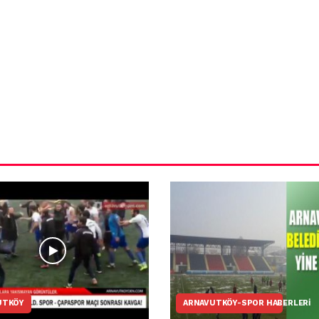
ün
Arnavutköy
Taşoluk’ta seyir
halindeki
ştı
otomobil alev
alev yandı.
UTKÖY
ARNAVUTKÖY-SPOR HABERLERI