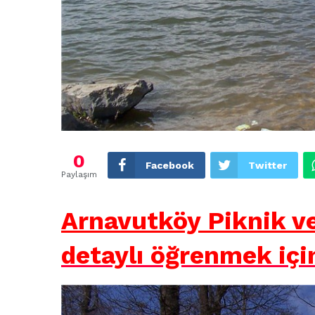
0
Facebook
Twitter
Paylaşım
Arnavutköy Piknik ve
detaylı öğrenmek içi