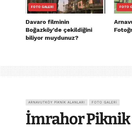
FOTO GALERI
FOTO G
Davaro filminin
Arnav
Boğazköy’de çekildiğini
Fotoğr
biliyor muydunuz?
ARNAVUTKÖY PIKNIK ALANLARI
FOTO GALERI
İmrahor Piknik