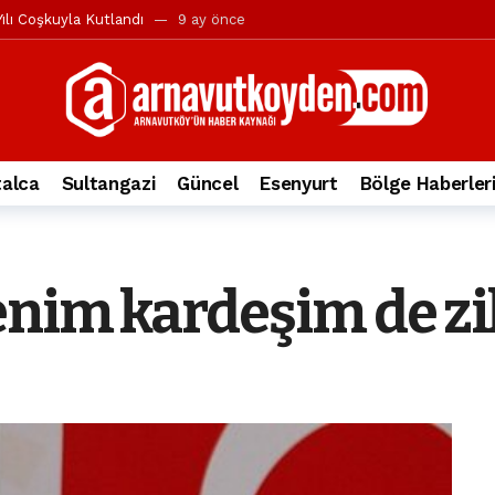
ılı Coşkuyla Kutlandı
9 ay önce
l’in iddialarına yanıt geldi
10 ay önce
yesi’ne ve Mustafa Candaroğlu’na yönelik suçlamalar
10 ay önce
a 344.868’e ulaştı
1 yıl önce
deki otomobil alev alev yandı.
2 yıl önce
alca
Sultangazi
Güncel
Esenyurt
Bölge Haberler
nleri protesto gösterisi düzenledi
2 yıl önce
t Bayramı kutlamaları coşkuyla gerçekleşti
2 yıl önce
irbirlerinin üzerine devrildi
2 yıl önce
enim kardeşim de zih
ada, taksideki yolcu öldü
3 yıl önce
nı tepkisi
3 yıl önce