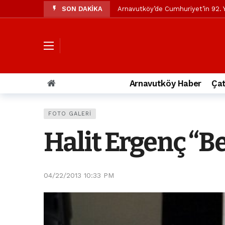
SON DAKİKA
Arnavutköy’de Cumhuriyet’in 92. Y
Mustafa Candaroğlu’ndan Özgür Öze
Özgür Özel’den Arnavutköy Beledi
Arnavutköy’ün nüfusu 2024 yılınd
Arnavutköy Taşoluk’ta seyir halin
Arnavutköy Haber
Çat
Arnavutköy İmrahor Mahallesi saki
Arnavutköy’de 29 Ekim Cumhuriye
FOTO GALERI
Toprak kaydı: 3 hafriyat kamyonu b
Halit Ergenç “B
İstanbul Havalimanı yolundaki kaz
Arnavutkoy Belediyesi’ne su baskı
04/22/2013 10:33 PM