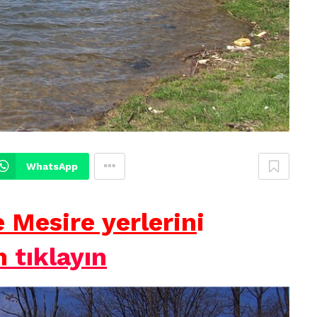
WhatsApp
 Mesire yerlerin
i
n
tıklayın