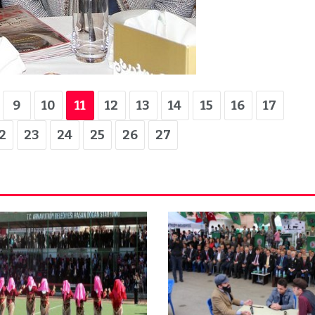
ün
Arnavutköy
Taşoluk’ta seyir
halindeki
ştı
otomobil alev
alev yandı.
9
10
11
12
13
14
15
16
17
2
23
24
25
26
27