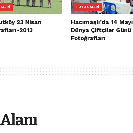
ALERI
FOTO GALERI
utköy 23 Nisan
Hacımaşlı’da 14 May
afları-2013
Dünya Çiftçiler Günü
Fotoğrafları
 Alanı