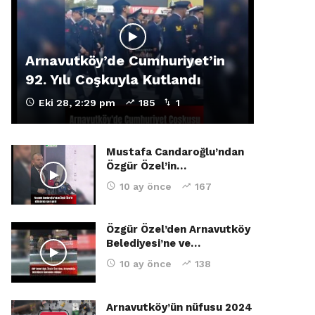
Arnavutköy’de Cumhuriyet’in
92. Yılı Coşkuyla Kutlandı
Eki 28, 2:29 pm
185
1
Mustafa Candaroğlu’ndan
Özgür Özel’in…
10 ay önce
167
Özgür Özel’den Arnavutköy
Belediyesi’ne ve…
10 ay önce
138
Arnavutköy’ün nüfusu 2024