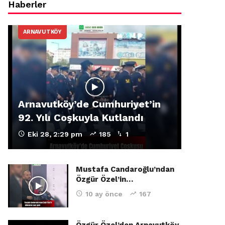
Haberler
ARNAVUTKÖY
Arnavutköy’de Cumhuriyet’in
92. Yılı Coşkuyla Kutlandı
Eki 28, 2:29 pm
185
1
Mustafa Candaroğlu’ndan
Özgür Özel’in…
10 ay önce
167
Özgür Özel’den Arnavutköy