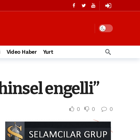
i
Video Haber
Yurt
insel engelli”
0
0
0