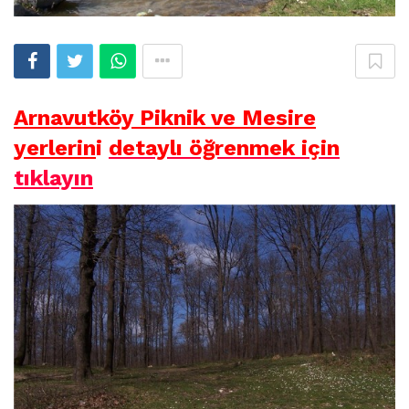
Arnavutköy Piknik ve Mesire
yerlerin
i
detaylı öğrenmek için
tıklayın