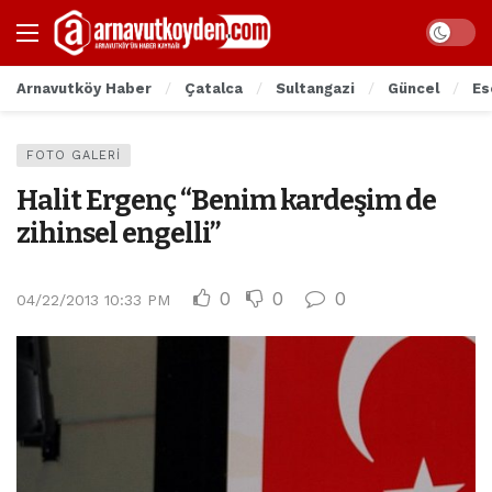
Arnavutköy Haber
Çatalca
Sultangazi
Güncel
Es
FOTO GALERI
Halit Ergenç “Benim kardeşim de
zihinsel engelli”
0
0
0
04/22/2013 10:33 PM