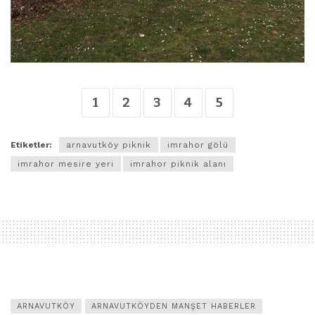
1
2
3
4
5
Etiketler:
arnavutköy piknik
imrahor gölü
imrahor mesire yeri
imrahor piknik alanı
ARNAVUTKÖY
ARNAVUTKÖYDEN MANŞET HABERLER