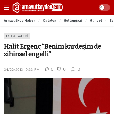
Arnavutköy Haber
Çatalca
Sultangazi
Güncel
Es
FOTO GALERI
Halit Ergenç “Benim kardeşim de
zihinsel engelli”
0
0
0
04/22/2013 10:33 PM