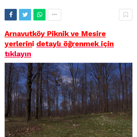
Arnavutköy Piknik ve Mesire
yerlerin
i
detaylı öğrenmek için
tıklayın