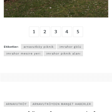
1
2
3
4
5
Etiketler:
arnavutköy piknik
imrahor gölü
imrahor mesire yeri
imrahor piknik alanı
ARNAVUTKÖY
ARNAVUTKÖYDEN MANŞET HABERLER