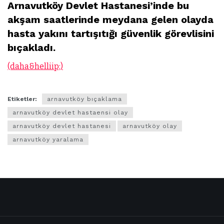
Arnavutköy Devlet Hastanesi’inde bu
akşam saatlerinde meydana gelen olayda
hasta yakını tartışıtığı güvenlik görevlisini
bıçakladı.
(daha&helliip;)
Etiketler:
arnavutköy bıçaklama
arnavutköy devlet hastaensi olay
arnavutköy devlet hastanesi
arnavutköy olay
arnavutköy yaralama