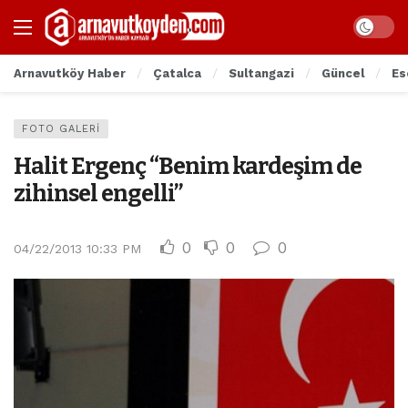
Arnavutköy Haber
Çatalca
Sultangazi
Güncel
Es
FOTO GALERI
Halit Ergenç “Benim kardeşim de
zihinsel engelli”
0
0
0
04/22/2013 10:33 PM