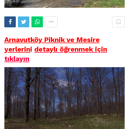
Arnavutköy Piknik ve Mesire
yerlerin
i
detaylı öğrenmek için
tıklayın