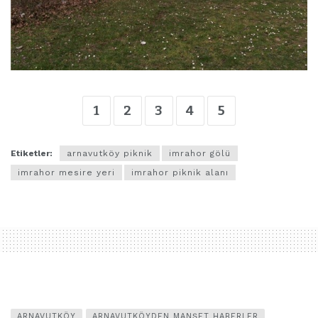
1
2
3
4
5
Etiketler:
arnavutköy piknik
imrahor gölü
imrahor mesire yeri
imrahor piknik alanı
ARNAVUTKÖY
ARNAVUTKÖYDEN MANŞET HABERLER