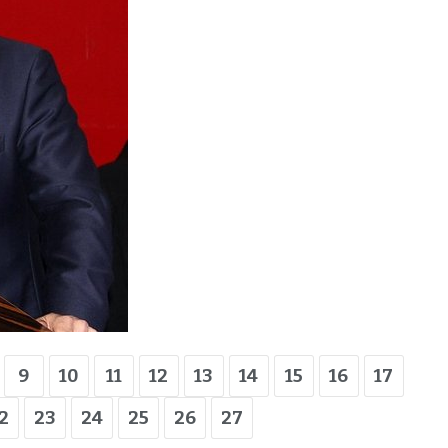
ün
Arnavutköy
Taşoluk’ta seyir
halindeki
ştı
otomobil alev
alev yandı.
9
10
11
12
13
14
15
16
17
2
23
24
25
26
27