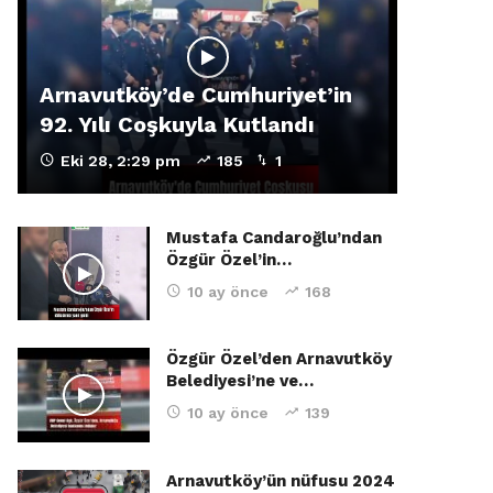
Arnavutköy’de Cumhuriyet’in
92. Yılı Coşkuyla Kutlandı
Eki 28, 2:29 pm
185
1
Mustafa Candaroğlu’ndan
Özgür Özel’in…
10 ay önce
168
Özgür Özel’den Arnavutköy
Belediyesi’ne ve…
10 ay önce
139
Arnavutköy’ün nüfusu 2024