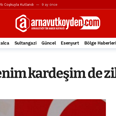
ılı Coşkuyla Kutlandı
9 ay önce
l’in iddialarına yanıt geldi
10 ay önce
yesi’ne ve Mustafa Candaroğlu’na yönelik suçlamalar
10 ay önce
a 344.868’e ulaştı
1 yıl önce
deki otomobil alev alev yandı.
2 yıl önce
alca
Sultangazi
Güncel
Esenyurt
Bölge Haberler
nleri protesto gösterisi düzenledi
2 yıl önce
t Bayramı kutlamaları coşkuyla gerçekleşti
2 yıl önce
irbirlerinin üzerine devrildi
2 yıl önce
enim kardeşim de zih
ada, taksideki yolcu öldü
3 yıl önce
nı tepkisi
3 yıl önce