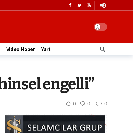
i
Video Haber
Yurt
insel engelli”
0
0
0