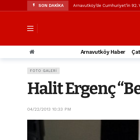
SON DAKİKA
Arnavutköy’de Cumhuriyet’in 92. Y
Mustafa Candaroğlu’ndan Özgür Öze
Özgür Özel’den Arnavutköy Beledi
Arnavutköy’ün nüfusu 2024 yılınd
Arnavutköy Taşoluk’ta seyir halin
Arnavutköy Haber
Çat
Arnavutköy İmrahor Mahallesi saki
Arnavutköy’de 29 Ekim Cumhuriye
FOTO GALERI
Toprak kaydı: 3 hafriyat kamyonu b
Halit Ergenç “B
İstanbul Havalimanı yolundaki kaz
Arnavutkoy Belediyesi’ne su baskı
04/22/2013 10:33 PM