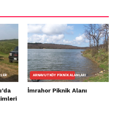
RLER
ARNAVUTKÖY PIKNIK ALANLARI
ı’da
İmrahor Piknik Alanı
imleri