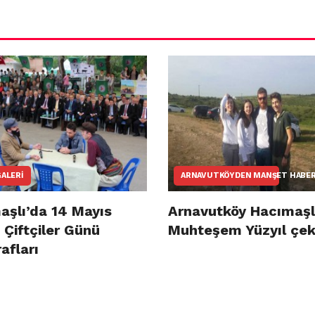
ALERI
ARNAVUTKÖYDEN MANŞET HABE
aşlı’da 14 Mayıs
Arnavutköy Hacımaşl
Çiftçiler Günü
Muhteşem Yüzyıl çek
afları