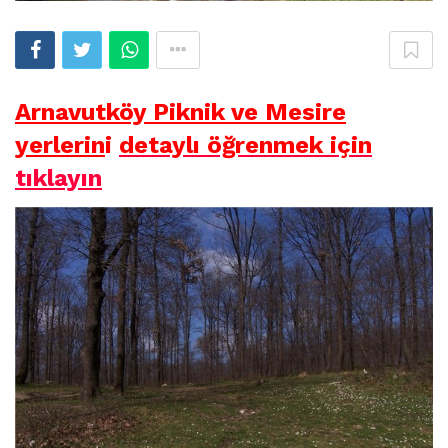
Arnavutköy Piknik ve Mesire
yerlerin
i
detaylı öğrenmek için
tıklayın