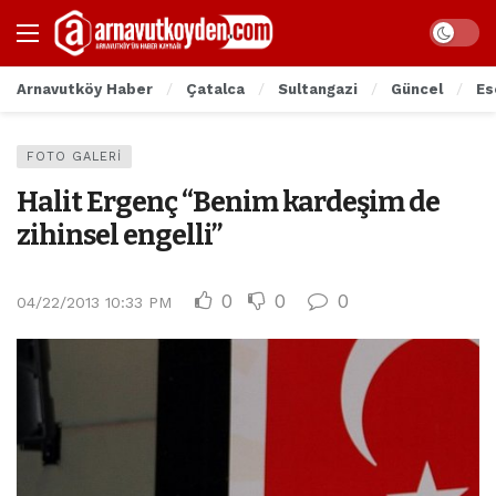
Arnavutköy Haber
Çatalca
Sultangazi
Güncel
Es
FOTO GALERI
Halit Ergenç “Benim kardeşim de
zihinsel engelli”
0
0
0
04/22/2013 10:33 PM