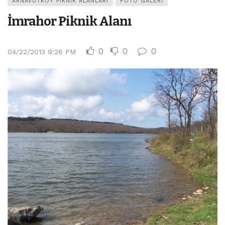
ARNAVUTKÖY PIKNIK ALANLARI
FOTO GALERI
İmrahor Piknik Alanı
0
0
0
04/22/2013 9:26 PM