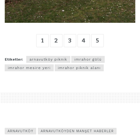
1
2
3
4
5
Etiketler:
arnavutköy piknik
imrahor gölü
imrahor mesire yeri
imrahor piknik alanı
ARNAVUTKÖY
ARNAVUTKÖYDEN MANŞET HABERLER